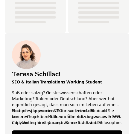
Teresa Schillaci
SEO & Italian Translations Working Student
Süß oder salzig? Geisteswissenschaften oder
Marketing? Italien oder Deutschland? Aber wer hat
eigentlich gesagt, dass man sich im Leben auf eine
Sache festlegen muss?! Teresa jedenfalls nicht. Sie
Neugierig geworden? Dann wirf einen Blick auf
kümmert sich bei KoRo um Übersetzungen sowie SEO-
unsere Projekte in Italien und entdecke, was es Neues
Copywriting und studiert währenddessen Philosophie.
gibt. Vielleicht ist ja sogar Deine Stadt dabei!
Ewige Unentschlossene oder echte Entdeckerin? Wir