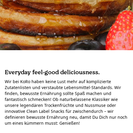
Über uns
Wir denken Handel neu.
Everyday feel-good deliciousness.
Wir bei KoRo haben keine Lust mehr auf komplizierte
Zutatenlisten und verstaubte Lebensmittel-Standards. Wir
finden, bewusste Ernährung sollte Spaß machen und
fantastisch schmecken! Ob naturbelassene Klassiker wie
unsere legendären Trockenfrüchte und Nussmuse oder
innovative Clean Label Snacks für zwischendurch – wir
definieren bewusste Ernährung neu, damit Du Dich nur noch
um eines kümmern musst: Genießen!