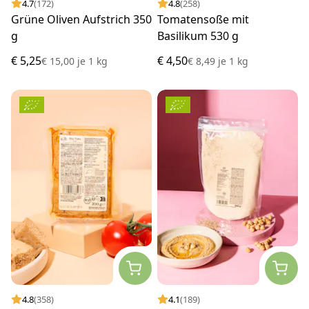
4.7
(172)
4.8
(258)
Grüne Oliven Aufstrich 350
Tomatensoße mit
g
Basilikum 530 g
€ 5,25
€ 4,50
€ 15,00
je
1 kg
€ 8,49
je
1 kg
4.8
(358)
4.1
(189)