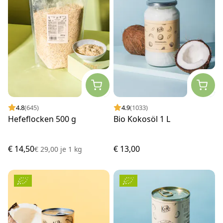
4.8
(645)
4.9
(1033)
Hefeflocken 500 g
Bio Kokosöl 1 L
€ 14,50
€ 13,00
€ 29,00
je
1 kg