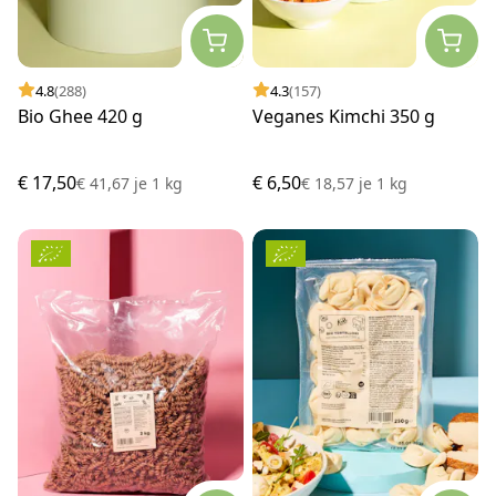
4.8
(288)
4.3
(157)
Bio Ghee 420 g
Veganes Kimchi 350 g
€ 17,50
€ 6,50
€ 41,67
je
1 kg
€ 18,57
je
1 kg