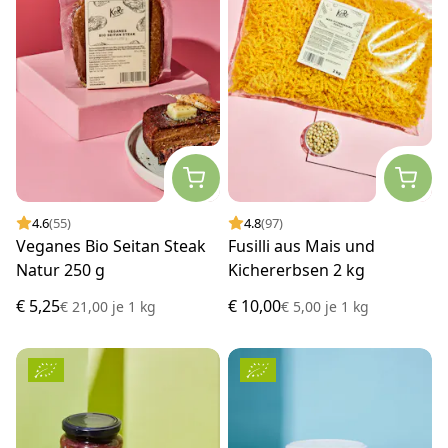
4.6
(55)
4.8
(97)
Veganes Bio Seitan Steak
Fusilli aus Mais und
Natur 250 g
Kichererbsen 2 kg
€ 5,25
€ 10,00
€ 21,00
je
1 kg
€ 5,00
je
1 kg