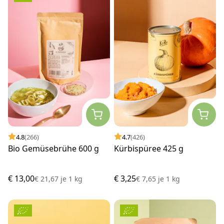
4.8
(266)
4.7
(426)
Bio Gemüsebrühe 600 g
Kürbispüree 425 g
€ 13,00
€ 3,25
€ 21,67
je
1 kg
€ 7,65
je
1 kg