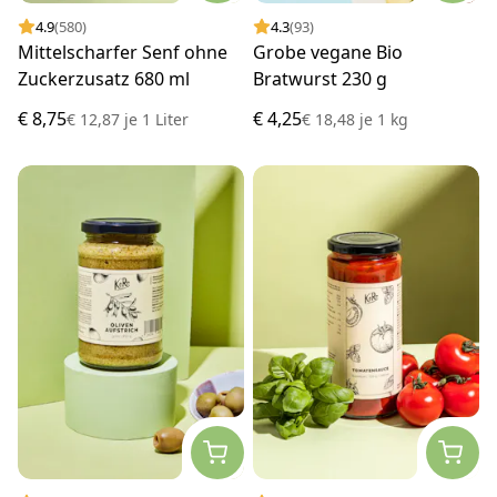
4.9
(580)
4.3
(93)
Mittelscharfer Senf ohne
Grobe vegane Bio
Zuckerzusatz 680 ml
Bratwurst 230 g
€ 8,75
€ 4,25
€ 12,87
je
1 Liter
€ 18,48
je
1 kg