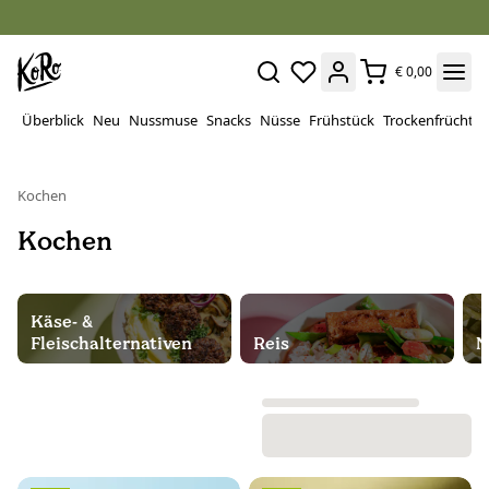
€ 0,00
Überblick
Neu
Nussmuse
Snacks
Nüsse
Frühstück
Trockenfrüchte
Kochen
Kochen
Käse- &
Fleischalternativen
Reis
N