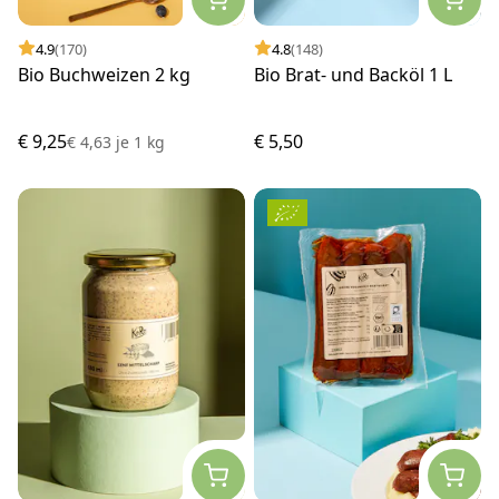
4.9
(170)
4.8
(148)
Bio Buchweizen 2 kg
Bio Brat- und Backöl 1 L
€ 9,25
€ 5,50
€ 4,63
je
1 kg