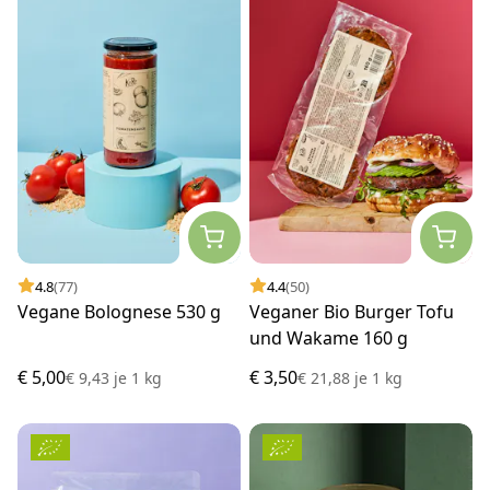
4.8
(77)
4.4
(50)
Vegane Bolognese 530 g
Veganer Bio Burger Tofu
und Wakame 160 g
€ 5,00
€ 3,50
€ 9,43
je
1 kg
€ 21,88
je
1 kg