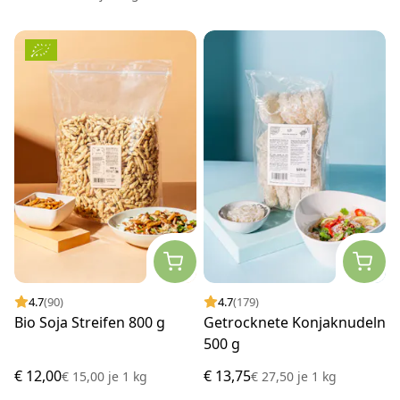
4.7
(90)
4.7
(179)
Bio Soja Streifen 800 g
Getrocknete Konjaknudeln
500 g
€ 12,00
€ 13,75
€ 15,00
je
1 kg
€ 27,50
je
1 kg