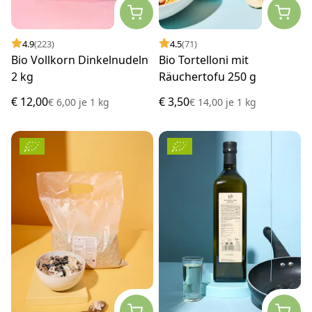
4.9
(223)
4.5
(71)
Bio Vollkorn Dinkelnudeln
Bio Tortelloni mit
2 kg
Räuchertofu 250 g
€ 12,00
€ 3,50
€ 6,00
je
1 kg
€ 14,00
je
1 kg