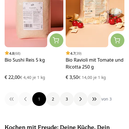
4.8
(68)
4.7
(39)
Bio Sushi Reis 5 kg
Bio Ravioli mit Tomate und
Ricotta 250 g
€ 22,00
€ 3,50
€ 4,40
je
1 kg
€ 14,00
je
1 kg
1
2
3
von 3
Kochen mit Freude: Deine Küche, Dein