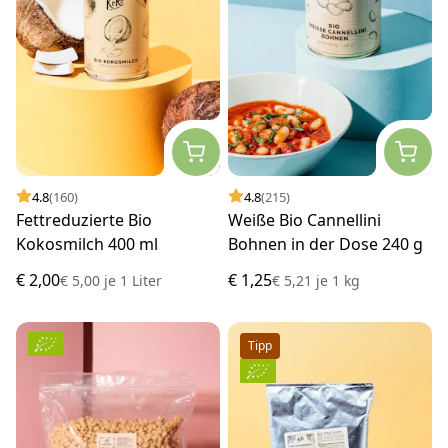
4.8
(160)
4.8
(215)
Fettreduzierte Bio
Weiße Bio Cannellini
Kokosmilch 400 ml
Bohnen in der Dose 240 g
€ 2,00
€ 1,25
€ 5,00
je
1 Liter
€ 5,21
je
1 kg
Tipp