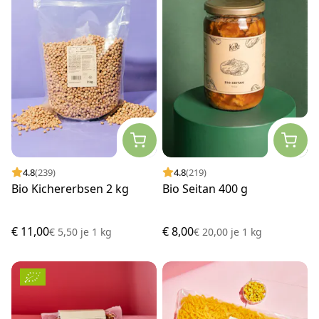
4.8
(239)
4.8
(219)
Bio Kichererbsen 2 kg
Bio Seitan 400 g
€ 11,00
€ 8,00
€ 5,50
je
1 kg
€ 20,00
je
1 kg