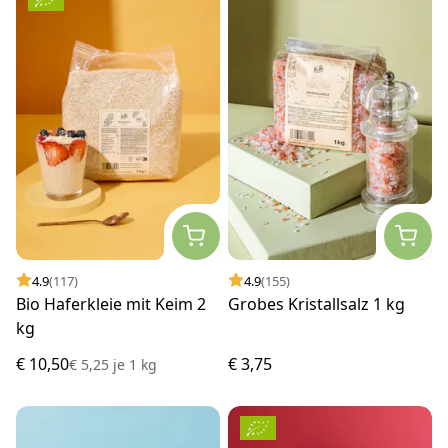
4.9
(117)
4.9
(155)
Bio Haferkleie mit Keim 2
Grobes Kristallsalz 1 kg
kg
€ 10,50
€ 3,75
€ 5,25
je
1 kg