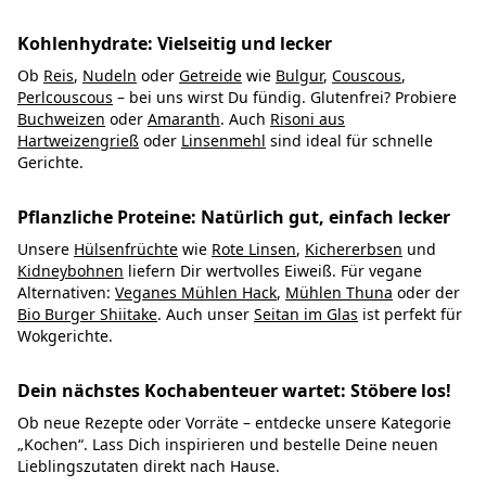
Kohlenhydrate: Vielseitig und lecker
Ob
Reis
,
Nudeln
oder
Getreide
wie
Bulgur
,
Couscous
,
Perlcouscous
– bei uns wirst Du fündig. Glutenfrei? Probiere
Buchweizen
oder
Amaranth
. Auch
Risoni aus
Hartweizengrieß
oder
Linsenmehl
sind ideal für schnelle
Gerichte.
Pflanzliche Proteine: Natürlich gut, einfach lecker
Unsere
Hülsenfrüchte
wie
Rote Linsen
,
Kichererbsen
und
Kidneybohnen
liefern Dir wertvolles Eiweiß. Für vegane
Alternativen:
Veganes Mühlen Hack
,
Mühlen Thuna
oder der
Bio Burger Shiitake
. Auch unser
Seitan im Glas
ist perfekt für
Wokgerichte.
Dein nächstes Kochabenteuer wartet: Stöbere los!
Ob neue Rezepte oder Vorräte – entdecke unsere Kategorie
„Kochen“. Lass Dich inspirieren und bestelle Deine neuen
Lieblingszutaten direkt nach Hause.