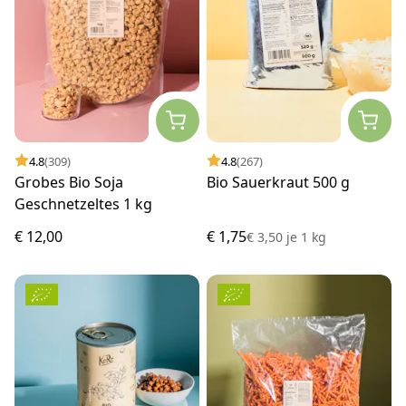
4.8
(309)
4.8
(267)
Grobes Bio Soja
Bio Sauerkraut 500 g
Geschnetzeltes 1 kg
€ 12,00
€ 1,75
€ 3,50
je
1 kg