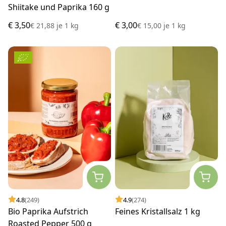
Shiitake und Paprika 160 g
€ 3,50
€ 3,00
€ 21,88
je
1 kg
€ 15,00
je
1 kg
4.8
(249)
4.9
(274)
Bio Paprika Aufstrich
Feines Kristallsalz 1 kg
Roasted Pepper 500 g