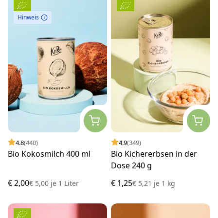
Hinweis
4.8
(440)
4.9
(349)
Bio Kokosmilch 400 ml
Bio Kichererbsen in der
Dose 240 g
€ 2,00
€ 1,25
€ 5,00
je
1 Liter
€ 5,21
je
1 kg