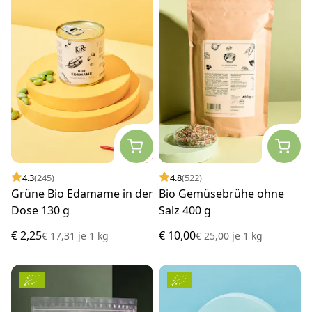
4.3
(245)
4.8
(522)
Grüne Bio Edamame in der
Bio Gemüsebrühe ohne
Dose 130 g
Salz 400 g
€ 2,25
€ 10,00
€ 17,31
je
1 kg
€ 25,00
je
1 kg