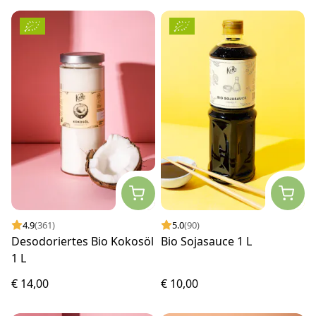
4.9
(361)
5.0
(90)
Desodoriertes Bio Kokosöl
Bio Sojasauce 1 L
1 L
€ 14,00
€ 10,00