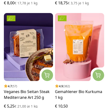
€ 8,00
€ 18,75
€ 17,78
je
1 kg
€ 3,75
je
1 kg
4.7
(57)
4.9
(382)
Veganes Bio Seitan Steak
Gemahlener Bio Kurkuma
Mediterrane Art 250 g
1 kg
€ 5,25
€ 10,50
€ 21,00
je
1 kg