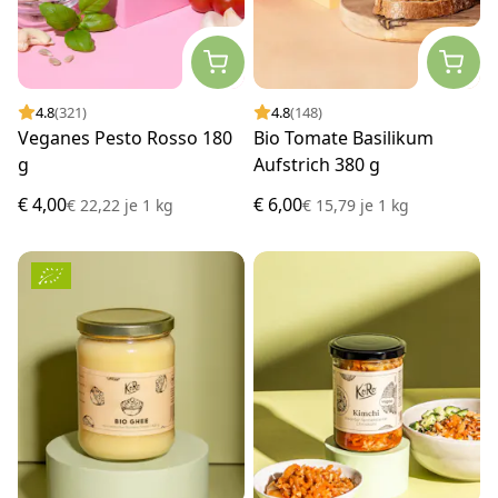
4.8
(321)
4.8
(148)
Veganes Pesto Rosso 180
Bio Tomate Basilikum
g
Aufstrich 380 g
€ 4,00
€ 6,00
€ 22,22
je
1 kg
€ 15,79
je
1 kg