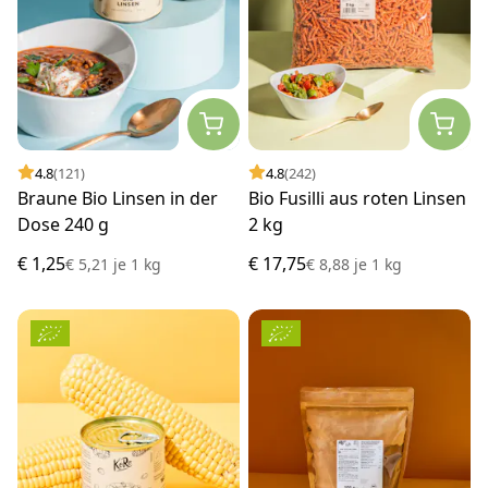
4.8
(121)
4.8
(242)
Braune Bio Linsen in der
Bio Fusilli aus roten Linsen
Dose 240 g
2 kg
€ 1,25
€ 17,75
€ 5,21
je
1 kg
€ 8,88
je
1 kg