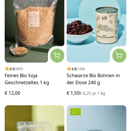
4.9
(395)
4.8
(199)
Feines Bio Soja
Schwarze Bio Bohnen in
Geschnetzeltes 1 kg
der Dose 240 g
€ 12,00
€ 1,50
€ 6,25
je
1 kg