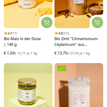
4.7
(77)
4.8
(572)
Bio Mais in der Dose
Bio Zimt "Cinnamomum
| 140 g
Ceylanicum" aus
Madagaskar 500 g
€ 1,50
€ 13,75
€ 10,71
je
1 kg
€ 27,50
je
1 kg