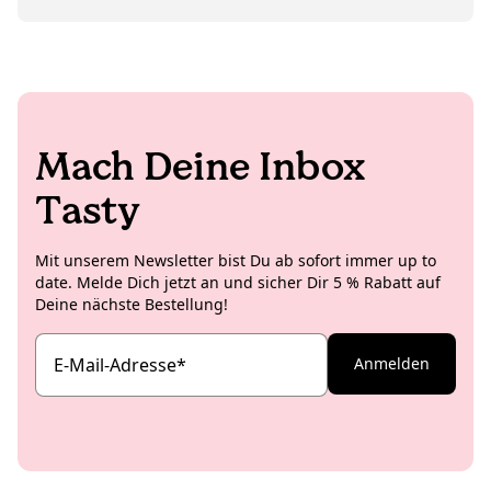
KoRo-Inhalten tüftelt, ist sie wahrscheinlich
unterwegs, um ihre Freund:innen zu besuchen, die
über die ganze Welt verstreut sind. Sie liebt
Trekkingtouren in luftigen Höhen, aber auch
Küstenspaziergänge. Während sie noch überlegt, ob
ihr Herz eher für Meer oder Berge schlägt (das kann
dauern!), schreibt sie für unseren Blog – vor allem
Mach Deine Inbox
über KoRo-Projekte und spannende Neuigkeiten aus
Italien.
Tasty
Mit unserem Newsletter bist Du ab sofort immer up to
date. Melde Dich jetzt an und sicher Dir 5 % Rabatt auf
Deine nächste Bestellung!
E-Mail-Adresse
*
Anmelden