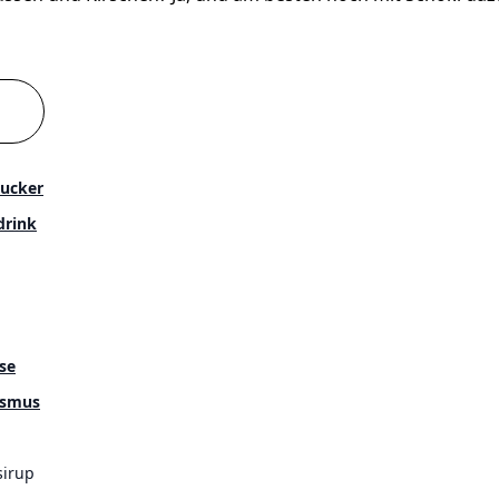
ucker
drink
se
ssmus
sirup