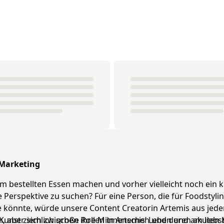
 Marketing
m bestellten Essen machen und vorher vielleicht noch ein k
ge Perspektive zu suchen? Für eine Person, die für Foodstyl
sie könnte, würde unsere Content Creatorin Artemis aus j
aber sich zwischen ihre Mitmenschen und deren akuten Kuc
unst ziemlich große Rollen in Artemis’ Leben und am liebsten