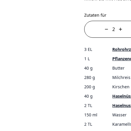
Zutaten für
3 EL
Rohrohrz
1 L
Pflanzen
40 g
Butter
280 g
Milchreis
200 g
Kirschen
40 g
Haselnüs
2 TL
Haselnu
150 ml
Wasser
2 TL
Karamell