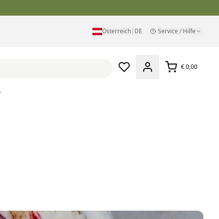
Österreich
|
DE
Service / Hilfe
€ 0,00
e