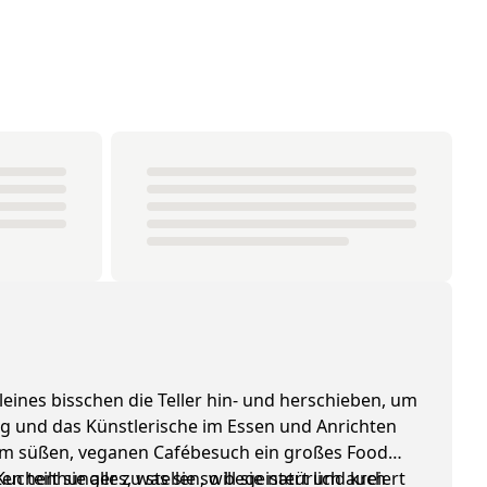
leines bisschen die Teller hin- und herschieben, um
ing und das Künstlerische im Essen und Anrichten
edem süßen, veganen Cafébesuch ein großes Food
henhunger zu stellen, will sie natürlich auch
 teilt sie alles, was sie so begeistert und kreiert