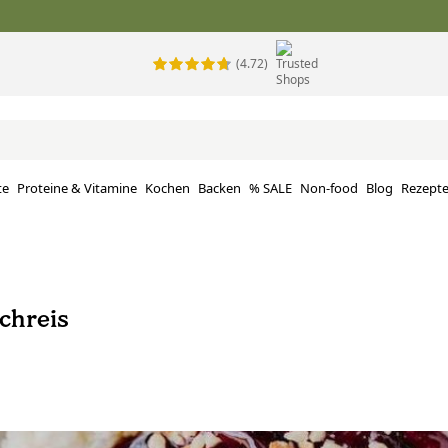
(4.72)
te
Proteine ​​& Vitamine
Kochen
Backen
% SALE
Non-food
Blog
Rezept
chreis