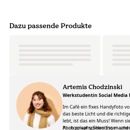
Dazu passende Produkte
Artemis Chodzinski
Werkstudentin Social Media
Im Café ein fixes Handyfoto vo
das beste Licht und die richti
lebt, ist das ein Muss! Wenn 
Photography Shooting machen, 
Auch privat spielen Essen und K