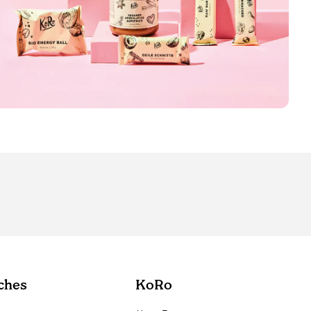
ches
KoRo