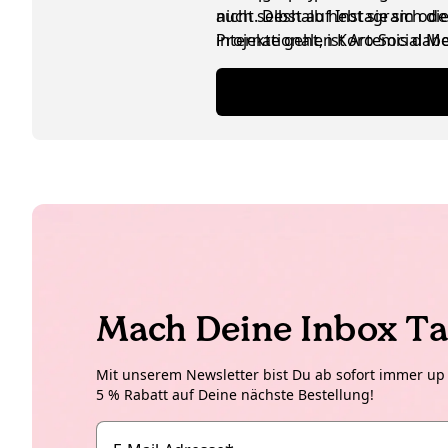
nicht. Deshalb hebt sie sich d
auch selbst auf Instagram ode
internationalen Koro Social M
Projekte geht, ist Artemis da
ausgetauscht werden, ist das n
Mach Deine Inbox Ta
Mit unserem Newsletter bist Du ab sofort immer up t
5 % Rabatt auf Deine nächste Bestellung!