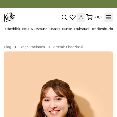
€ 0,00
Überblick
Neu
Nussmuse
Snacks
Nüsse
Frühstück
Trockenfrüchte
Blog
Blogautor:innen
Artemis Chodzinski