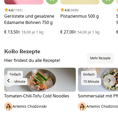
4.6
(1161)
4.9
(2436)
Geröstete und gesalzene
Pistazienmus 500 g
Edamame Bohnen 750 g
€ 13,50
€ 27,00
€ 18,00
je
1 kg
€ 54,00
je
1 kg
KoRo Rezepte
Mehr Rezepte
Hier findest du alle Rezepte!
Einfach
Einfach
15 Minute
15 Minute
Tomaten-Chili-Tofu Cold Noodles
Sommersalat mit Pfi
Artemis Chodzinski
Artemis Chodzins