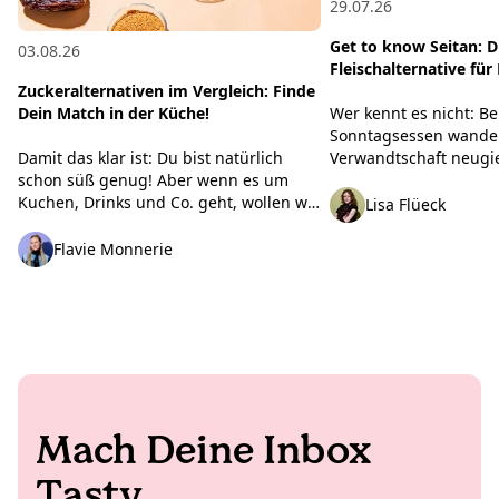
29.07.26
Get to know Seitan: D
03.08.26
Fleischalternative fü
Zuckeralternativen im Vergleich: Finde
Wer kennt es nicht: B
Dein Match in der Küche!
Sonntagsessen wander
Verwandtschaft neugie
Damit das klar ist: Du bist natürlich
veganes Seitan-Schnit
schon süß genug! Aber wenn es um
kommen die bekannten
Kuchen, Drinks und Co. geht, wollen wir
Lisa Flüeck
nicht total stark verarb
eben doch ab und zu eine Prise Extra-
das überhaupt gesund?“
Süße. Egal, ob Du Haushaltszucker
Flavie Monnerie
paar schlagkräftige Fa
reduzieren oder einfach neue
Dir, was wirklich hinter
Geschmackswelten entdecken willst: Bei
damit Du beim nächst
der Auswahl an Sirupen, Fruchtsüße
ganz entspannt überz
und Süßungsmitteln verliert man leicht
den Überblick. Wir haben aufgeräumt,
getestet und verglichen – damit Du
ruckzuck Dein Süße-Match findest!
Mach Deine Inbox
Tasty