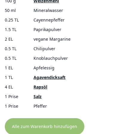
100 g
Weizenmehl
50 ml
Mineralwasser
0.25 TL
Cayennepfeffer
1.5 TL
Paprikapulver
2 EL
vegane Margarine
0.5 TL
Chilipulver
0.5 TL
Knoblauchpulver
1 EL
Apfelessig
1 TL
Agavendicksaft
4 EL
Rapsöl
1 Prise
Salz
1 Prise
Pfeffer
Alle zum Warenkorb hinzufügen