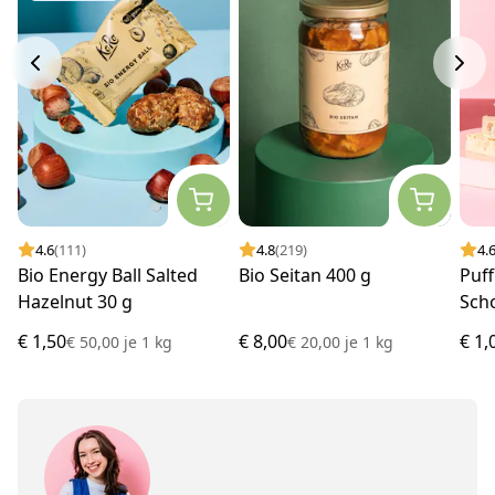
4.6
(111)
4.8
(219)
4.
Bio Energy Ball Salted
Bio Seitan 400 g
Puff
Hazelnut 30 g
Sch
g
€ 1,50
€ 8,00
€ 1,
€ 50,00
je
1 kg
€ 20,00
je
1 kg