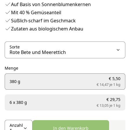
Auf Basis von Sonnenblumenkernen
Mit 40 % Gemüseanteil
Süßlich-scharf im Geschmack
Zutaten aus biologischem Anbau
Sorte
Menge
€ 5,50
380 g
€ 14,47 je
1 kg
€ 29,75
6 x 380 g
€ 13,05 je
1 kg
Anzahl
In den Warenkorb