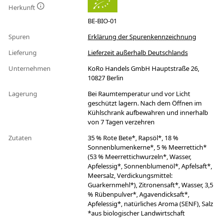
Herkunft
BE-BIO-01
Spuren
Erklärung der Spurenkennzeichnung
Lieferung
Lieferzeit außerhalb Deutschlands
Unternehmen
KoRo Handels GmbH Hauptstraße 26,
10827 Berlin
Lagerung
Bei Raumtemperatur und vor Licht
geschützt lagern. Nach dem Öffnen im
Kühlschrank aufbewahren und innerhalb
von 7 Tagen verzehren
Zutaten
35 % Rote Bete*, Rapsöl*, 18 %
Sonnenblumenkerne*, 5 % Meerrettich*
(53 % Meerrettichwurzeln*, Wasser,
Apfelessig*, Sonnenblumenöl*, Apfelsaft*,
Meersalz, Verdickungsmittel:
Guarkernmehl*), Zitronensaft*, Wasser, 3,5
% Rübenpulver*, Agavendicksaft*,
Apfelessig*, natürliches Aroma (SENF), Salz
*aus biologischer Landwirtschaft