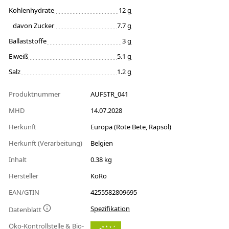
Kohlenhydrate
12 g
davon Zucker
7.7 g
Ballaststoffe
3 g
Eiweiß
5.1 g
Salz
1.2 g
Produktnummer
AUFSTR_041
MHD
14.07.2028
Herkunft
Europa (Rote Bete, Rapsöl)
Herkunft (Verarbeitung)
Belgien
Inhalt
0.38 kg
Hersteller
KoRo
EAN/GTIN
4255582809695
Spezifikation
Datenblatt
Öko-Kontrollstelle & Bio-