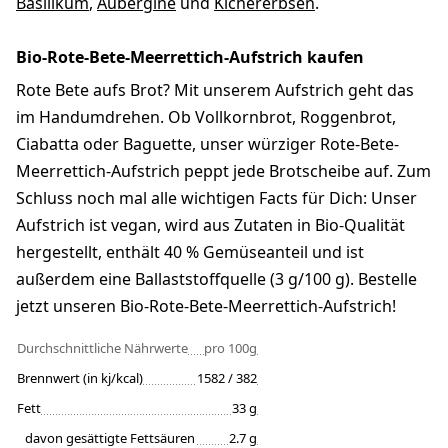
Basilikum
,
Aubergine
und
Kichererbsen
.
Bio-Rote-Bete-Meerrettich-Aufstrich kaufen
Rote Bete aufs Brot? Mit unserem Aufstrich geht das
im Handumdrehen. Ob Vollkornbrot, Roggenbrot,
Ciabatta oder Baguette, unser würziger Rote-Bete-
Meerrettich-Aufstrich peppt jede Brotscheibe auf. Zum
Schluss noch mal alle wichtigen Facts für Dich: Unser
Aufstrich ist vegan, wird aus Zutaten in Bio-Qualität
hergestellt, enthält 40 % Gemüseanteil und ist
außerdem eine Ballaststoffquelle (3 g/100 g). Bestelle
jetzt unseren Bio-Rote-Bete-Meerrettich-Aufstrich!
Durchschnittliche Nährwerte
pro 100g
Brennwert (in kj/kcal)
1582 / 382
Fett
33 g
davon gesättigte Fettsäuren
2.7 g