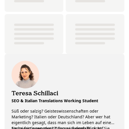
Teresa Schillaci
SEO & Italian Translations Working Student
Süß oder salzig? Geisteswissenschaften oder
Marketing? Italien oder Deutschland? Aber wer hat
eigentlich gesagt, dass man sich im Leben auf eine
Sache festlegen muss?! Teresa jedenfalls nicht. Sie
Neugierig geworden? Dann wirf einen Blick auf