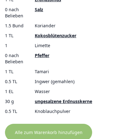
0 nach
Salz
Belieben
1.5 Bund
Koriander
1 TL
Kokosblütenzucker
1
Limette
0 nach
Pfeffer
Belieben
1 TL
Tamari
0.5 TL
Ingwer (gemahlen)
1 EL
Wasser
30 g
ungesalzene Erdnusskerne
0.5 TL
Knoblauchpulver
Alle zum Warenkorb hinzufügen