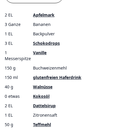
2 EL
Apfelmark
3 Ganze
Bananen
1 EL
Backpulver
3 EL
Schokodrops
1
Vanille
Messerspitze
150 g
Buchweizenmehl
150 ml
glutenfreien Haferdrink
40 g
Walnüsse
0 etwas
Kokosöl
2 EL
Dattelsirup
1 EL
Zitronensaft
50 g
Teffmehl