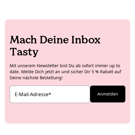
unterwegs, um ihre Freund:innen zu besuchen, die
über die ganze Welt verstreut sind. Sie liebt
Trekkingtouren in luftigen Höhen, aber auch
Küstenspaziergänge. Während sie noch überlegt, ob
ihr Herz eher für Meer oder Berge schlägt (das kann
dauern!), schreibt sie für unseren Blog – vor allem
Mach Deine Inbox
über KoRo-Projekte und spannende Neuigkeiten aus
Italien.
Tasty
Mit unserem Newsletter bist Du ab sofort immer up to
date. Melde Dich jetzt an und sicher Dir 5 % Rabatt auf
Deine nächste Bestellung!
E-Mail-Adresse
*
Anmelden