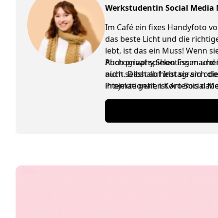
Werkstudentin Social Media
Im Café ein fixes Handyfoto vo
das beste Licht und die richti
lebt, ist das ein Muss! Wenn 
Photography Shooting machen, 
Auch privat spielen Essen und K
nicht. Deshalb hebt sie sich d
auch selbst auf Instagram ode
internationalen Koro Social M
Projekte geht, ist Artemis da
ausgetauscht werden, ist das n