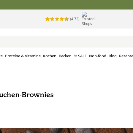
(4.72)
te
Proteine ​​& Vitamine
Kochen
Backen
% SALE
Non-food
Blog
Rezept
uchen-Brownies