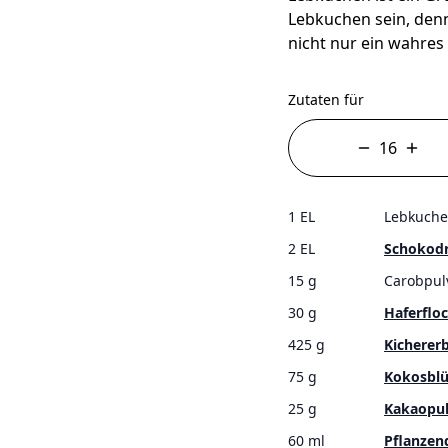
Lebkuchen sein, denn
nicht nur ein wahres
Zutaten für
1 EL
Lebkuch
2 EL
Schokod
15 g
Carobpul
30 g
Haferflo
425 g
Kicherer
75 g
Kokosblü
25 g
Kakaopul
60 ml
Pflanzen