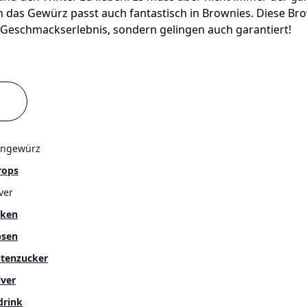
 das Gewürz passt auch fantastisch in Brownies. Diese Br
 Geschmackserlebnis, sondern gelingen auch garantiert!
engewürz
rops
ver
cken
bsen
tenzucker
ver
drink