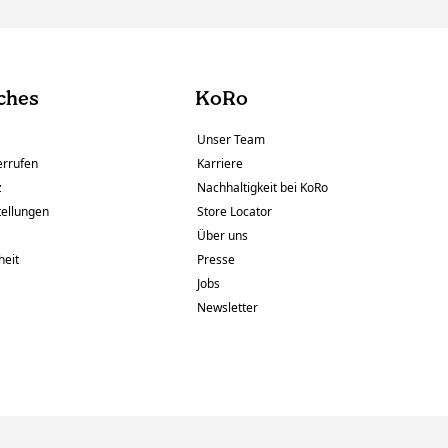
ches
KoRo
Unser Team
errufen
Karriere
z
Nachhaltigkeit bei KoRo
tellungen
Store Locator
Über uns
heit
Presse
Jobs
Newsletter