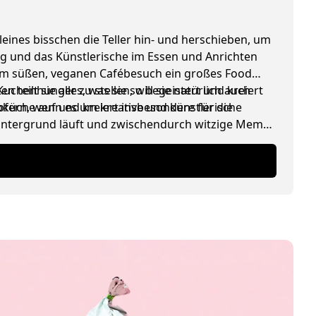
leines bisschen die Teller hin- und herschieben, um
ing und das Künstlerische im Essen und Anrichten
edem süßen, veganen Cafébesuch ein großes Food
henhunger zu stellen, will sie natürlich auch
 teilt sie alles, was sie so begeistert und kreiert
ioküche auf und kreiert insbesondere für die
pfern, wenn es um kreative und künstlerische
 Hintergrund läuft und zwischendurch witzige Memes
lade).