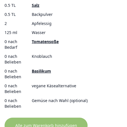
0.5 TL
Salz
0.5 TL
Backpulver
2
Apfelessig
125 ml
Wasser
0 nach
Tomatensoße
Bedarf
0 nach
Knoblauch
Belieben
0 nach
Basilikum
Belieben
0 nach
vegane Käsealternative
Belieben
0 nach
Gemüse nach Wahl (optional)
Belieben
Alle zum Warenkorb hinzufügen