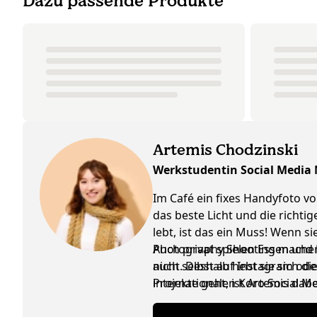
Dazu passende Produkte
Artemis Chodzinski
Werkstudentin Social Media
Im Café ein fixes Handyfoto vo
das beste Licht und die richti
lebt, ist das ein Muss! Wenn 
Photography Shooting machen, 
Auch privat spielen Essen und K
nicht. Deshalb hebt sie sich d
auch selbst auf Instagram ode
internationalen Koro Social M
Projekte geht, ist Artemis da
ausgetauscht werden, ist das n