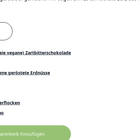
eie vegane) Zartbitterschokolade
ene geröstete Erdnüsse
erflocken
ao
arenkorb hinzufügen