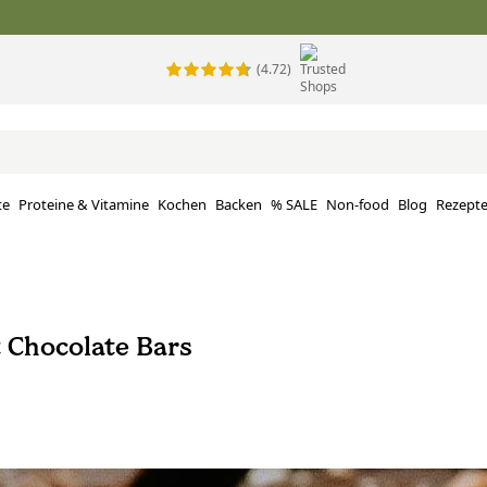
(4.72)
te
Proteine ​​& Vitamine
Kochen
Backen
% SALE
Non-food
Blog
Rezept
 Chocolate Bars