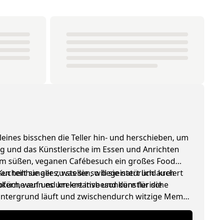
leines bisschen die Teller hin- und herschieben, um
ing und das Künstlerische im Essen und Anrichten
edem süßen, veganen Cafébesuch ein großes Food
henhunger zu stellen, will sie natürlich auch
 teilt sie alles, was sie so begeistert und kreiert
ioküche auf und kreiert insbesondere für die
pfern, wenn es um kreative und künstlerische
 Hintergrund läuft und zwischendurch witzige Memes
lade).