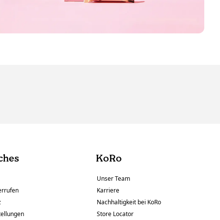
ches
KoRo
Unser Team
errufen
Karriere
z
Nachhaltigkeit bei KoRo
tellungen
Store Locator