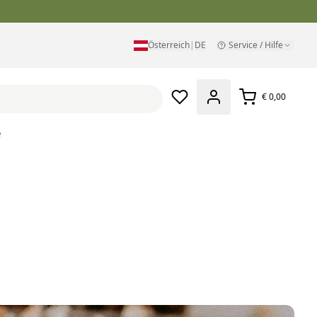
Österreich
|
DE
Service / Hilfe
€ 0,00
e