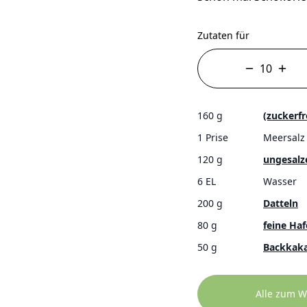
Zutaten für
160 g
(zuckerfr
1 Prise
Meersalz
120 g
ungesalz
6 EL
Wasser
200 g
Datteln
80 g
feine Haf
50 g
Backkak
Alle zum W