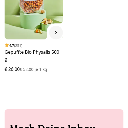
4.7
(251)
Gepuffte Bio Physalis 500
g
€ 26,00
€ 52,00
je
1 kg