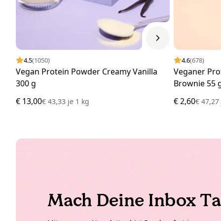
4.5
(1050)
4.6
(678)
Vegan Protein Powder Creamy Vanilla
Veganer Pro
300 g
Brownie 55 
€ 13,00
€ 2,60
€ 43,33
je
1 kg
€ 47,2
Mach Deine Inbox Ta