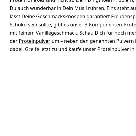
Protein Shakes sind nicht so Dein Ding? Kein Proble
Du auch wunderbar in Dein Müsli rühren. Eins steht au
lässt Deine Geschmacksknospen garantiert Freudenspr
Schoko sein sollte, gibt es unser 3-Komponenten-Prote
mit feinem
Vanillegeschmack
. Schau Dich für noch me
der
Proteinpulver
um – neben den genannten Pulvern 
dabei. Greife jetzt zu und kaufe unser Proteinpulver i