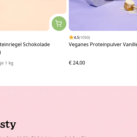
4.5
(1050)
teinriegel Schokolade
Veganes Proteinpulver Vanill
g
€ 24,00
7
je
1 kg
sty