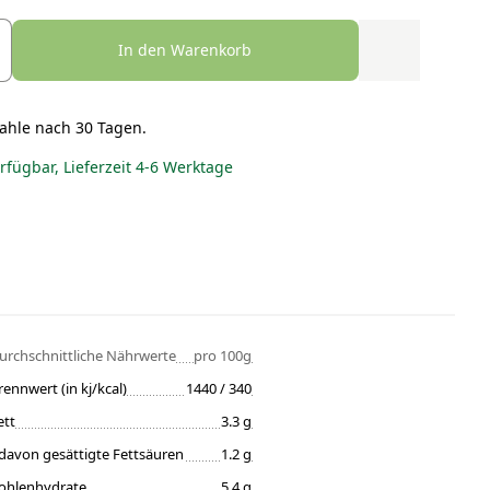
In den Warenkorb
ahle nach 30 Tagen.
erfügbar, Lieferzeit 4-6 Werktage
urchschnittliche Nährwerte
pro 100g
rennwert (in kj/kcal)
1440 / 340
ett
3.3 g
davon gesättigte Fettsäuren
1.2 g
ohlenhydrate
5.4 g