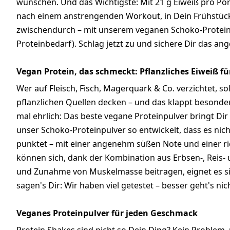
wünschen. Und das Wichtigste: Mit 21 g Eiweiß pro Porti
nach einem anstrengenden Workout, in Dein Frühstücks
zwischendurch – mit unserem veganen Schoko-Protein
Proteinbedarf). Schlag jetzt zu und sichere Dir das an
Vegan Protein, das schmeckt: Pflanzliches Eiweiß fü
Wer auf Fleisch, Fisch, Magerquark & Co. verzichtet, so
pflanzlichen Quellen decken – und das klappt besonder
mal ehrlich: Das beste vegane Proteinpulver bringt Di
unser Schoko-Proteinpulver so entwickelt, dass es ni
punktet – mit einer angenehm süßen Note und einer ri
können sich, dank der Kombination aus Erbsen-, Reis- 
und Zunahme von Muskelmasse beitragen, eignet es si
sagen's Dir: Wir haben viel getestet – besser geht's nic
Veganes Proteinpulver für jeden Geschmack