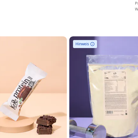
P
W
Hinweis