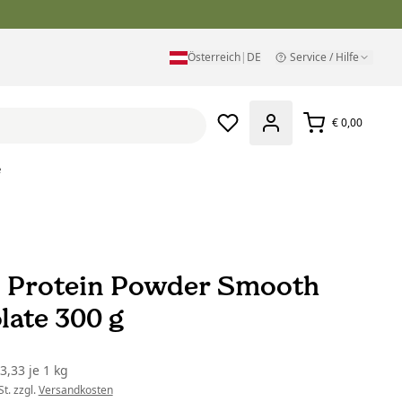
Österreich
|
DE
Service / Hilfe
€ 0,00
e
 Protein Powder Smooth
late 300 g
43,33
je
1 kg
t. zzgl.
Versandkosten