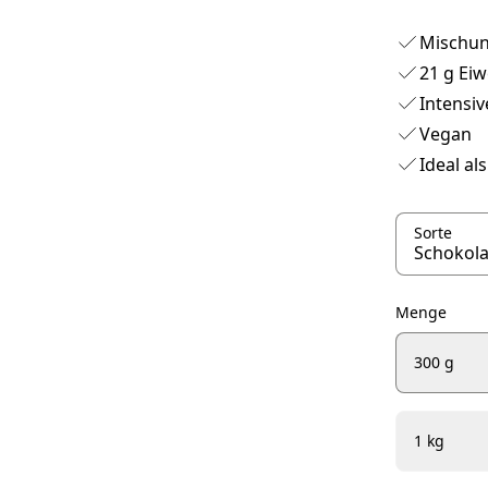
Mischung
21 g Eiw
Intensi
Vegan
Ideal a
Sorte
Menge
300 g
1 kg