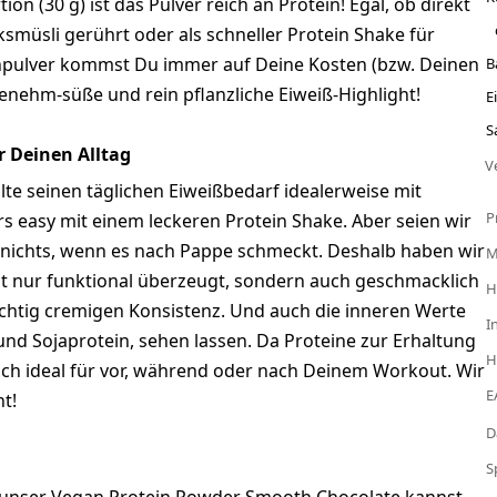
on (30 g) ist das Pulver reich an Protein! Egal, ob direkt
müsli gerührt oder als schneller Protein Shake für
pulver kommst Du immer auf Deine Kosten (bzw. Deinen
B
genehm-süße und rein pflanzliche Eiweiß-Highlight!
E
S
r Deinen Alltag
V
llte seinen täglichen Eiweißbedarf idealerweise mit
P
s easy mit einem leckeren Protein Shake. Aber seien wir
r nichts, wenn es nach Pappe schmeckt. Deshalb haben wir
cht nur funktional überzeugt, sondern auch geschmacklich
H
chtig cremigen Konsistenz. Und auch die inneren Werte
I
und Sojaprotein, sehen lassen. Da Proteine zur Erhaltung
H
ch ideal für vor, während oder nach Deinem Workout. Wir
E
ht!
D
S