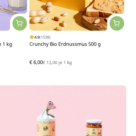
4.9
(1538)
4.
e 1 kg
Crunchy Bio Erdnussmus 500 g
Bio
100
€ 6,00
€ 3,
€ 12,00
je
1 kg