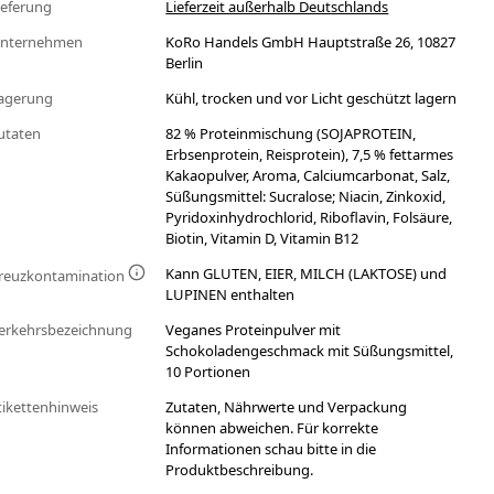
ieferung
Lieferzeit außerhalb Deutschlands
nternehmen
KoRo Handels GmbH Hauptstraße 26, 10827
Berlin
agerung
Kühl, trocken und vor Licht geschützt lagern
utaten
82 % Proteinmischung (SOJAPROTEIN,
Erbsenprotein, Reisprotein), 7,5 % fettarmes
Kakaopulver, Aroma, Calciumcarbonat, Salz,
Süßungsmittel: Sucralose; Niacin, Zinkoxid,
Pyridoxinhydrochlorid, Riboflavin, Folsäure,
Biotin, Vitamin D, Vitamin B12
Kann GLUTEN, EIER, MILCH (LAKTOSE) und
reuzkontamination
LUPINEN enthalten
erkehrsbezeichnung
Veganes Proteinpulver mit
Schokoladengeschmack mit Süßungsmittel,
10 Portionen
tikettenhinweis
Zutaten, Nährwerte und Verpackung
können abweichen. Für korrekte
Informationen schau bitte in die
Produktbeschreibung.