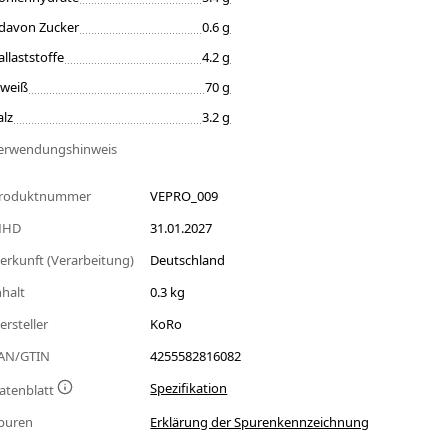
davon Zucker
0.6 g
allaststoffe
4.2 g
iweiß
70 g
alz
3.2 g
erwendungshinweis
roduktnummer
VEPRO_009
MHD
31.01.2027
erkunft (Verarbeitung)
Deutschland
nhalt
0.3 kg
ersteller
KoRo
AN/GTIN
4255582816082
Spezifikation
atenblatt
puren
Erklärung der Spurenkennzeichnung