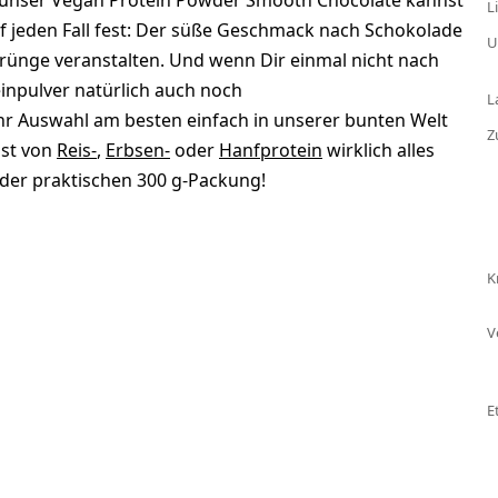
m, unser Vegan Protein Powder Smooth Chocolate kannst
L
f jeden Fall fest: Der süße Geschmack nach Schokolade
U
ünge veranstalten. Und wenn Dir einmal nicht nach
inpulver natürlich auch noch
L
hr Auswahl am besten einfach in unserer bunten Welt
Z
ist von
Reis-
,
Erbsen-
oder
Hanfprotein
wirklich alles
n der praktischen 300 g-Packung!
K
V
E