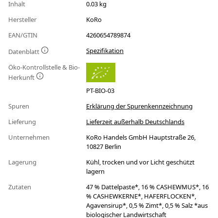
Inhalt
0.03 kg
Hersteller
KoRo
EAN/GTIN
4260654789874
Spezifikation
Datenblatt
Öko-Kontrollstelle & Bio-
Herkunft
PT-BIO-03
Spuren
Erklärung der Spurenkennzeichnung
Lieferung
Lieferzeit außerhalb Deutschlands
Unternehmen
KoRo Handels GmbH Hauptstraße 26,
10827 Berlin
Lagerung
Kühl, trocken und vor Licht geschützt
lagern
Zutaten
47 % Dattelpaste*, 16 % CASHEWMUS*, 16
% CASHEWKERNE*, HAFERFLOCKEN*,
Agavensirup*, 0,5 % Zimt*, 0,5 % Salz *aus
biologischer Landwirtschaft