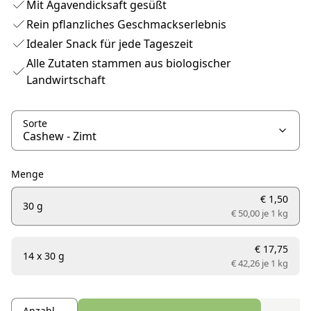
Mit Agavendicksaft gesüßt
Rein pflanzliches Geschmackserlebnis
Idealer Snack für jede Tageszeit
Alle Zutaten stammen aus biologischer
Landwirtschaft
Sorte
Menge
€ 1,50
30 g
€ 50,00 je
1 kg
€ 17,75
14 x 30 g
€ 42,26 je
1 kg
Anzahl