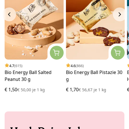
4.7
(615)
4.6
(866)
Bio Energy Ball Salted
Bio Energy Ball Pistazie 30
Peanut 30 g
g
€ 1,50
€ 1,70
€ 50,00
je
1 kg
€ 56,67
je
1 kg