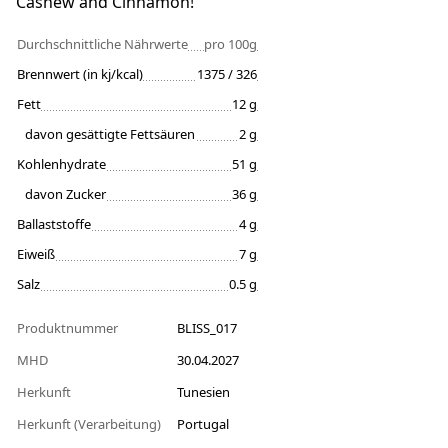
Cashew and Cinnamon!
Durchschnittliche Nährwerte
pro 100g
Brennwert (in kj/kcal)
1375 / 326
Fett
12 g
davon gesättigte Fettsäuren
2 g
Kohlenhydrate
51 g
davon Zucker
36 g
Ballaststoffe
4 g
Eiweiß
7 g
Salz
0.5 g
Produktnummer
BLISS_017
MHD
30.04.2027
Herkunft
Tunesien
Herkunft (Verarbeitung)
Portugal