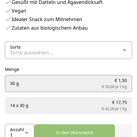
Gesüßt mit Datteln und Agavendicksaft
Vegan
Idealer Snack zum Mitnehmen
Zutaten aus biologischem Anbau
Sorte
Menge
€ 1,50
30 g
€ 50,00 je
1 kg
€ 17,75
14 x 30 g
€ 42,26 je
1 kg
Anzahl
In den Warenkorb