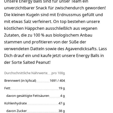
Unsere Energy Balls sind für unser Team ein
unverzichtbarer Snack für zwischendurch geworden!
Die kleinen Kugeln sind mit Erdnussmus gefüllt und
mit etwas Salz verfeinert. On top bestehen unsere
köstlichen Häppchen ausschließlich aus veganen
Zutaten, die zu 100 % aus biologischem Anbau
stammen und profitieren von der Süße der
verwendeten Datteln sowie des Agavendicksafts. Lass
Dich drauf ein und kaufe jetzt unsere Energy Balls in
der Sorte Salted Peanut!
Durchschnittliche Nährwerte
pro 100g
Brennwert (in kj/kcal)
1691 / 404
Fett
19 g
davon gesättigte Fettsäuren
4 g
Kohlenhydrate
47 g
davon Zucker
38 g