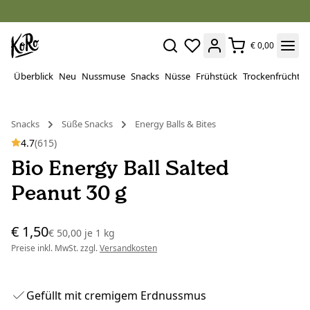
€ 0,00
Überblick
Neu
Nussmuse
Snacks
Nüsse
Frühstück
Trockenfrüchte
Snacks
Süße Snacks
Energy Balls & Bites
4.7
(615)
Bio Energy Ball Salted
Peanut 30 g
€ 1,50
€ 50,00
je
1 kg
Preise inkl. MwSt. zzgl.
Versandkosten
Gefüllt mit cremigem Erdnussmus