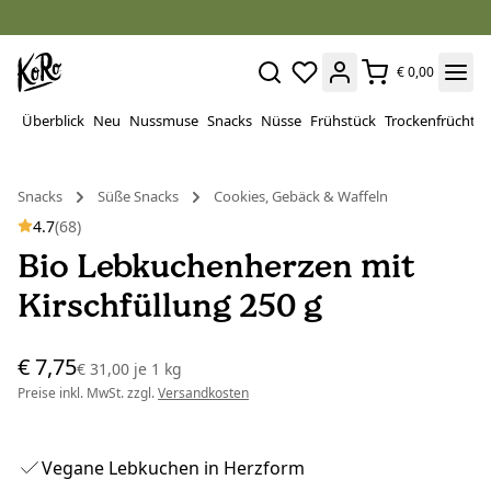
€ 0,00
Überblick
Neu
Nussmuse
Snacks
Nüsse
Frühstück
Trockenfrüchte
Snacks
Süße Snacks
Cookies, Gebäck & Waffeln
4.7
(68)
Bio Lebkuchenherzen mit
Kirschfüllung 250 g
€ 7,75
€ 31,00
je
1 kg
Preise inkl. MwSt. zzgl.
Versandkosten
Vegane Lebkuchen in Herzform