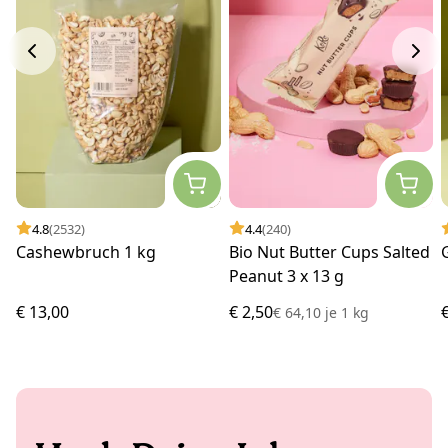
4.8
(2532)
4.4
(240)
Cashewbruch 1 kg
Bio Nut Butter Cups Salted
Peanut 3 x 13 g
€ 13,00
€ 2,50
€ 64,10
je
1 kg