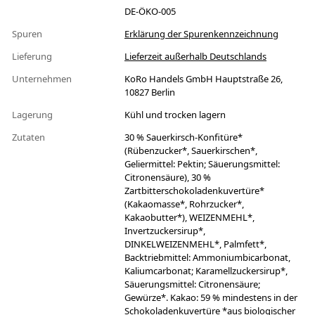
DE-ÖKO-005
Spuren
Erklärung der Spurenkennzeichnung
Lieferung
Lieferzeit außerhalb Deutschlands
Unternehmen
KoRo Handels GmbH Hauptstraße 26,
10827 Berlin
Lagerung
Kühl und trocken lagern
Zutaten
30 % Sauerkirsch-Konfitüre*
(Rübenzucker*, Sauerkirschen*,
Geliermittel: Pektin; Säuerungsmittel:
Citronensäure), 30 %
Zartbitterschokoladenkuvertüre*
(Kakaomasse*, Rohrzucker*,
Kakaobutter*), WEIZENMEHL*,
Invertzuckersirup*,
DINKELWEIZENMEHL*, Palmfett*,
Backtriebmittel: Ammoniumbicarbonat,
Kaliumcarbonat; Karamellzuckersirup*,
Säuerungsmittel: Citronensäure;
Gewürze*. Kakao: 59 % mindestens in der
Schokoladenkuvertüre *aus biologischer