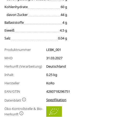
Kohlenhydrate
60 g
davon Zucker
44 g
Ballaststoffe
4 g
Eiweiß
4.5 g
Salz
0.04 g
Produktnummer
LEBK_001
MHD
31.03.2027
Herkunft (Verarbeitung)
Deutschland
Inhalt
0.25 kg
Hersteller
KoRo
EAN/GTIN
4260718296751
Spezifikation
Datenblatt
Öko-Kontrollstelle & Bio-
Herkunft