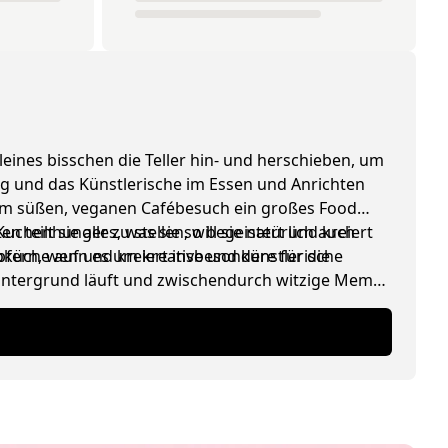
leines bisschen die Teller hin- und herschieben, um
ing und das Künstlerische im Essen und Anrichten
edem süßen, veganen Cafébesuch ein großes Food
henhunger zu stellen, will sie natürlich auch
 teilt sie alles, was sie so begeistert und kreiert
ioküche auf und kreiert insbesondere für die
pfern, wenn es um kreative und künstlerische
 Hintergrund läuft und zwischendurch witzige Memes
lade).