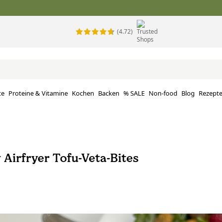
(4.72)
te
Proteine ​​& Vitamine
Kochen
Backen
% SALE
Non-food
Blog
Rezept
 Airfryer Tofu-Veta-Bites