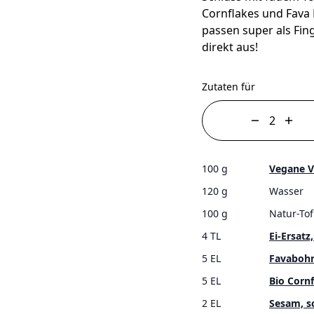
Cornflakes und Fava 
passen super als Fin
direkt aus!
Zutaten für
100 g
Vegane V
120 g
Wasser
100 g
Natur-To
4 TL
Ei-Ersatz
5 EL
Favabohn
5 EL
Bio Corn
2 EL
Sesam, s