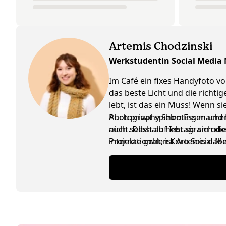
Artemis Chodzinski
Werkstudentin Social Media
Im Café ein fixes Handyfoto vo
das beste Licht und die richti
lebt, ist das ein Muss! Wenn 
Photography Shooting machen, 
Auch privat spielen Essen und K
nicht. Deshalb hebt sie sich d
auch selbst auf Instagram ode
internationalen Koro Social M
Projekte geht, ist Artemis da
ausgetauscht werden, ist das n