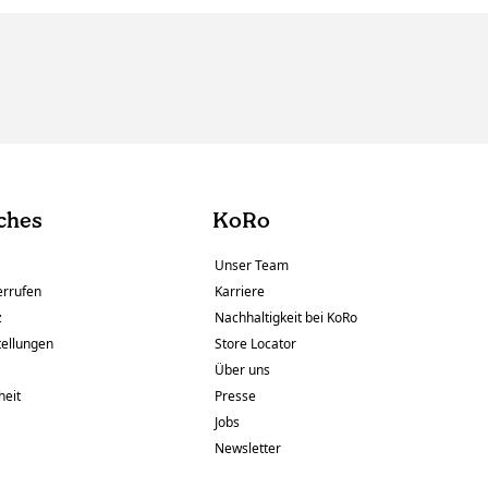
ches
KoRo
Unser Team
errufen
Karriere
z
Nachhaltigkeit bei KoRo
tellungen
Store Locator
Über uns
heit
Presse
Jobs
Newsletter