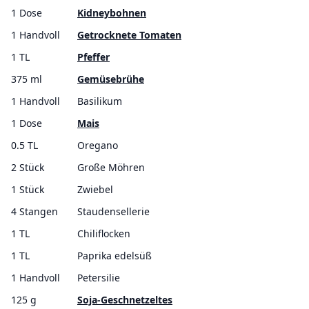
1 Dose
Kidneybohnen
1 Handvoll
Getrocknete Tomaten
1 TL
Pfeffer
375 ml
Gemüsebrühe
1 Handvoll
Basilikum
1 Dose
Mais
0.5 TL
Oregano
2 Stück
Große Möhren
1 Stück
Zwiebel
4 Stangen
Staudensellerie
1 TL
Chiliflocken
1 TL
Paprika edelsüß
1 Handvoll
Petersilie
125 g
Soja-Geschnetzeltes