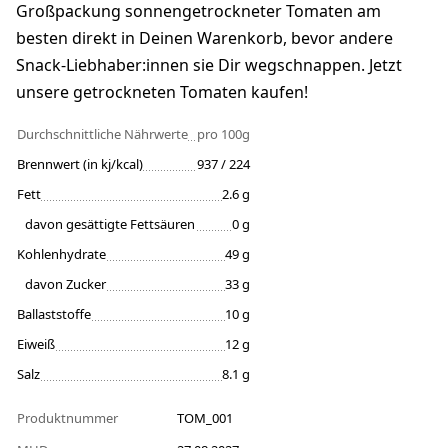
Großpackung sonnengetrockneter Tomaten am
besten direkt in Deinen Warenkorb, bevor andere
Snack-Liebhaber:innen sie Dir wegschnappen. Jetzt
unsere getrockneten Tomaten kaufen!
Durchschnittliche Nährwerte
pro 100g
Brennwert (in kj/kcal)
937 / 224
Fett
2.6 g
davon gesättigte Fettsäuren
0 g
Kohlenhydrate
49 g
davon Zucker
33 g
Ballaststoffe
10 g
Eiweiß
12 g
Salz
8.1 g
Produktnummer
TOM_001