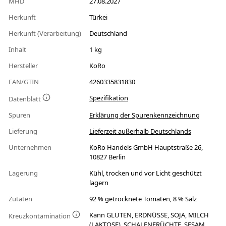
MHD
27.08.2027
Herkunft
Türkei
Herkunft (Verarbeitung)
Deutschland
Inhalt
1 kg
Hersteller
KoRo
EAN/GTIN
4260335831830
Spezifikation
Datenblatt
Spuren
Erklärung der Spurenkennzeichnung
Lieferung
Lieferzeit außerhalb Deutschlands
Unternehmen
KoRo Handels GmbH Hauptstraße 26,
10827 Berlin
Lagerung
Kühl, trocken und vor Licht geschützt
lagern
Zutaten
92 % getrocknete Tomaten, 8 % Salz
Kann GLUTEN, ERDNÜSSE, SOJA, MILCH
Kreuzkontamination
(LAKTOSE), SCHALENFRÜCHTE, SESAM