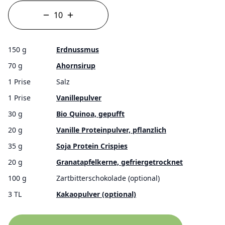
150 g
Erdnussmus
70 g
Ahornsirup
1 Prise
Salz
1 Prise
Vanillepulver
30 g
Bio Quinoa, gepufft
20 g
Vanille Proteinpulver, pflanzlich
35 g
Soja Protein Crispies
20 g
Granatapfelkerne, gefriergetrocknet
100 g
Zartbitterschokolade (optional)
3 TL
Kakaopulver (optional)