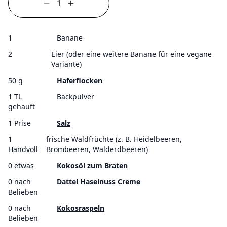
1
Banane
2
Eier (oder eine weitere Banane für eine vegane
Variante)
50 g
Haferflocken
1 TL
Backpulver
gehäuft
1 Prise
Salz
1
frische Waldfrüchte (z. B. Heidelbeeren,
Handvoll
Brombeeren, Walderdbeeren)
0 etwas
Kokosöl zum Braten
0 nach
Dattel Haselnuss Creme
Belieben
0 nach
Kokosraspeln
Belieben