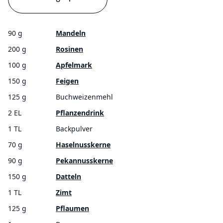
90 g
Mandeln
200 g
Rosinen
100 g
Apfelmark
150 g
Feigen
125 g
Buchweizenmehl
2 EL
Pflanzendrink
1 TL
Backpulver
70 g
Haselnusskerne
90 g
Pekannusskerne
150 g
Datteln
1 TL
Zimt
125 g
Pflaumen