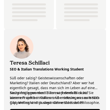
Teresa Schillaci
SEO & Italian Translations Working Student
Süß oder salzig? Geisteswissenschaften oder
Marketing? Italien oder Deutschland? Aber wer hat
eigentlich gesagt, dass man sich im Leben auf eine
Sache festlegen muss?! Teresa jedenfalls nicht. Sie
Neugierig geworden? Dann wirf einen Blick auf
kümmert sich bei KoRo um Übersetzungen sowie SEO-
unsere Projekte in Italien und entdecke, was es Neues
Copywriting und studiert währenddessen Philosophie.
gibt. Vielleicht ist ja sogar Deine Stadt dabei!
Ewige Unentschlossene oder echte Entdeckerin? Wir