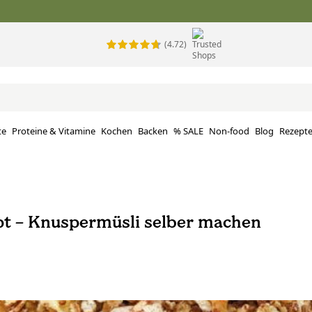
(4.72)
te
Proteine ​​& Vitamine
Kochen
Backen
% SALE
Non-food
Blog
Rezept
pt – Knuspermüsli selber machen