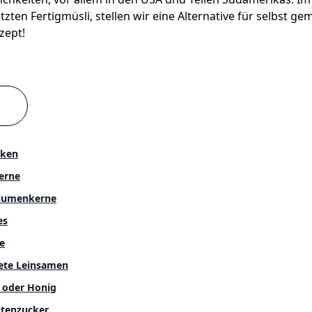
ten Fertigmüsli, stellen wir eine Alternative für selbst ge
zept!
cken
erne
lumenkerne
es
e
ete Leinsamen
p oder Honig
tenzucker