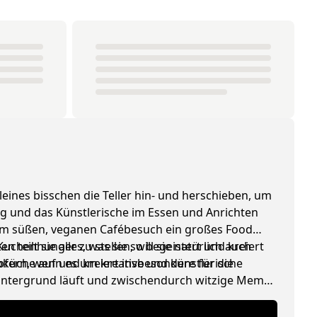
leines bisschen die Teller hin- und herschieben, um
ing und das Künstlerische im Essen und Anrichten
edem süßen, veganen Cafébesuch ein großes Food
henhunger zu stellen, will sie natürlich auch
 teilt sie alles, was sie so begeistert und kreiert
ioküche auf und kreiert insbesondere für die
pfern, wenn es um kreative und künstlerische
 Hintergrund läuft und zwischendurch witzige Memes
lade).