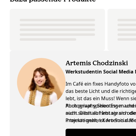
Artemis Chodzinski
Werkstudentin Social Media
Im Café ein fixes Handyfoto vo
das beste Licht und die richti
lebt, ist das ein Muss! Wenn 
Photography Shooting machen, 
Auch privat spielen Essen und K
nicht. Deshalb hebt sie sich d
auch selbst auf Instagram ode
internationalen Koro Social M
Projekte geht, ist Artemis da
ausgetauscht werden, ist das n