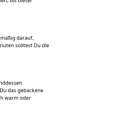
en, bis dieser
hmäßig darauf,
nuten solltest Du die
enddessen
 Du das gebackene
och warm oder