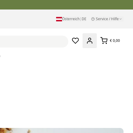
Österreich
|
DE
Service / Hilfe
€ 0,00
e