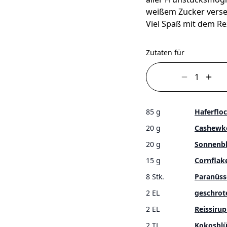
weißem Zucker versetz
Viel Spaß mit dem Re
Zutaten für
85 g
Haferflo
20 g
Cashewk
20 g
Sonnenb
15 g
Cornflak
8 Stk.
Paranüss
2 EL
geschrot
2 EL
Reissiru
2 TL
Kokosblü