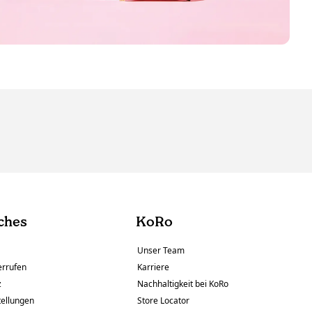
ches
KoRo
Unser Team
errufen
Karriere
z
Nachhaltigkeit bei KoRo
tellungen
Store Locator