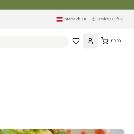
Österreich
|
DE
Service / Hilfe
€ 0,00
e