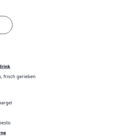
drink
, frisch gerieben
pargel
pesto
rne