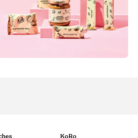
ches
KoRo