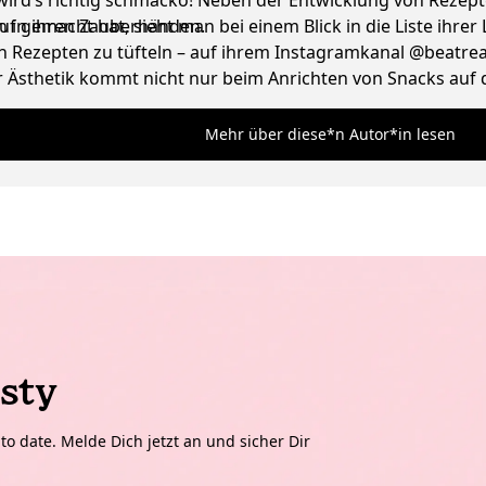
 wird’s richtig schmacko! Neben der Entwicklung von Reze
n in ihren Zauberhänden.
 gemacht hat, sieht man bei einem Blick in die Liste ihrer L
 Rezepten zu tüfteln – auf ihrem Instagramkanal @beatreaze
Ästhetik kommt nicht nur beim Anrichten von Snacks auf de
und liebt ausgefallene Vintage Lampen.
Mehr über diese*n Autor*in lesen
sty
o date. Melde Dich jetzt an und sicher Dir