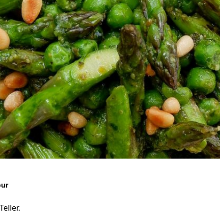
our
eller.