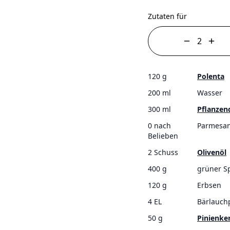
Zutaten für
120 g
Polenta
200 ml
Wasser
300 ml
Pflanzen
0 nach
Parmesan
Belieben
2 Schuss
Olivenöl
400 g
grüner S
120 g
Erbsen
4 EL
Bärlauch
50 g
Pinienke