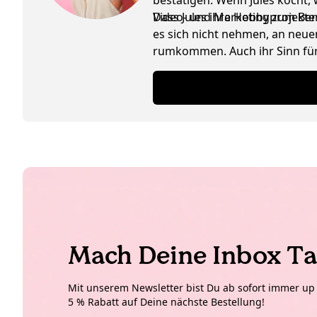
bestätigen: Wenn Jules kocht,
Video- und Marketingprojekte
Dass Jules ihre Hobby zum Beruf
es sich nicht nehmen, an neuen
rumkommen. Auch ihr Sinn für 
Schwäche für Interior Design 
Mach Deine Inbox Ta
Mit unserem Newsletter bist Du ab sofort immer up t
5 % Rabatt auf Deine nächste Bestellung!