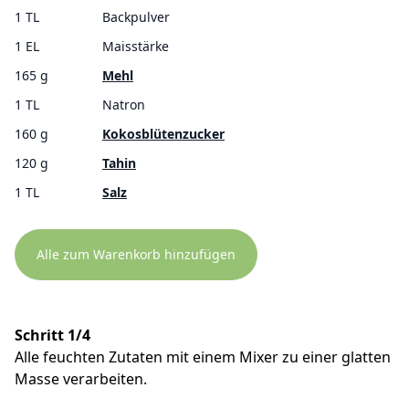
1 TL
Backpulver
1 EL
Maisstärke
165 g
Mehl
1 TL
Natron
160 g
Kokosblütenzucker
120 g
Tahin
1 TL
Salz
Alle zum Warenkorb hinzufügen
Schritt 1/4
Alle feuchten Zutaten mit einem Mixer zu einer glatten
Masse verarbeiten.