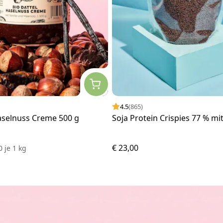
4.5
(865)
aselnuss Creme 500 g
Soja Protein Crispies 77 % mi
€ 23,00
00
je
1 kg