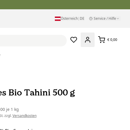
Österreich
|
DE
Service / Hilfe
€ 0,00
e
s Bio Tahini 500 g
,00
je
1 kg
t. zzgl.
Versandkosten