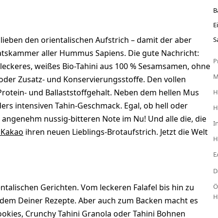
B
E
eben den orientalischen Aufstrich – damit der aber
S
orratskammer aller Hummus Sapiens. Die gute Nachricht:
P
r leckeres, weißes Bio-Tahini aus 100 % Sesamsamen, ohne
 oder Zusatz- und Konservierungsstoffe. Den vollen
tein- und Ballaststoffgehalt. Neben dem hellen Mus
H
ers intensiven Tahin-Geschmack. Egal, ob hell oder
H
angenehm nussig-bitteren Note im Nu! Und alle die, die
I
 Kakao
ihren neuen Lieblings-Brotaufstrich. Jetzt die Welt
H
E
D
entalischen Gerichten. Vom leckeren Falafel bis hin zu
Ö
H
edem Deiner Rezepte. Aber auch zum Backen macht es
ookies, Crunchy Tahini Granola oder Tahini Bohnen