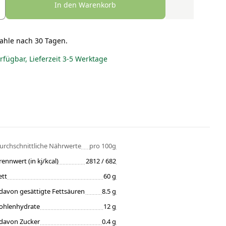
In den Warenkorb
ahle nach 30 Tagen.
erfügbar, Lieferzeit 3-5 Werktage
urchschnittliche Nährwerte
pro 100g
rennwert (in kj/kcal)
2812 / 682
ett
60 g
davon gesättigte Fettsäuren
8.5 g
ohlenhydrate
12 g
davon Zucker
0.4 g