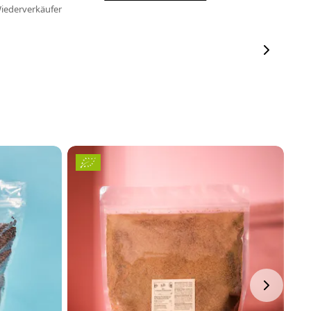
iederverkäufer
T