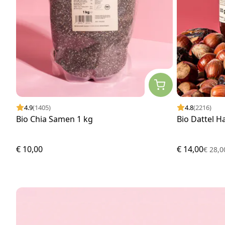
4.9
(1405)
4.8
(2216)
Bio Chia Samen 1 kg
Bio Dattel H
€ 10,00
€ 14,00
€ 28,