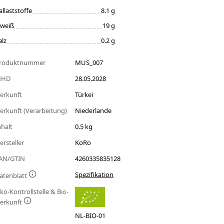
allaststoffe
8.1 g
iweiß
19 g
alz
0.2 g
roduktnummer
MUS_007
MHD
28.05.2028
erkunft
Türkei
erkunft (Verarbeitung)
Niederlande
nhalt
0.5 kg
ersteller
KoRo
AN/GTIN
4260335835128
Spezifikation
atenblatt
ko-Kontrollstelle & Bio-
erkunft
NL-BIO-01