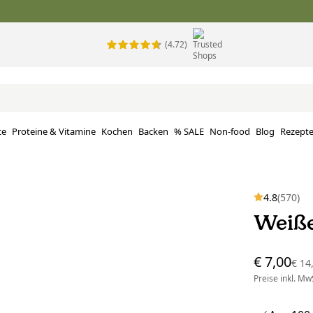
(4.72)
te
Proteine ​​& Vitamine
Kochen
Backen
% SALE
Non-food
Blog
Rezept
4.8
(570)
Weiße
€ 7,00
€ 14
Preise inkl. MwS