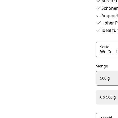
Aus 100
Schonen
Angeneh
Hoher Pr
Ideal f
Sorte
Menge
500 g
6 x 500 g
Anzahl