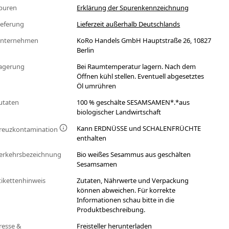
puren
Erklärung der Spurenkennzeichnung
ieferung
Lieferzeit außerhalb Deutschlands
nternehmen
KoRo Handels GmbH Hauptstraße 26, 10827
Berlin
agerung
Bei Raumtemperatur lagern. Nach dem
Öffnen kühl stellen. Eventuell abgesetztes
Öl umrühren
utaten
100 % geschälte SESAMSAMEN*.*aus
biologischer Landwirtschaft
Kann ERDNÜSSE und SCHALENFRÜCHTE
reuzkontamination
enthalten
erkehrsbezeichnung
Bio weißes Sesammus aus geschälten
Sesamsamen
tikettenhinweis
Zutaten, Nährwerte und Verpackung
können abweichen. Für korrekte
Informationen schau bitte in die
Produktbeschreibung.
resse &
Freisteller herunterladen