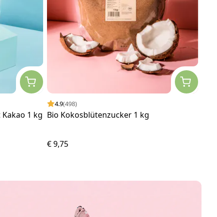
4.9
(498)
4.
t Kakao 1 kg
Bio Kokosblütenzucker 1 kg
Bio
€ 9,75
€ 6,