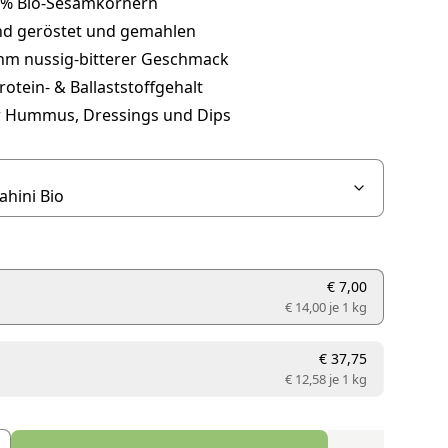
 % Bio-Sesamkörnern
d geröstet und gemahlen
m nussig-bitterer Geschmack
otein- & Ballaststoffgehalt
ür Hummus, Dressings und Dips
€ 7,00
€ 14,00 je
1 kg
€ 37,75
€ 12,58 je
1 kg