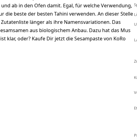
S
 und ab in den Ofen damit. Egal, für welche Verwendung,
r die beste der besten Tahini verwenden. An dieser Stelle
L
 Zutatenliste länger als ihre Namensvariationen. Das
U
– Sesamsamen aus biologischem Anbau. Dazu hat das Mus
ist klar, oder? Kaufe Dir jetzt die Sesampaste von KoRo
L
Z
K
V
E
P