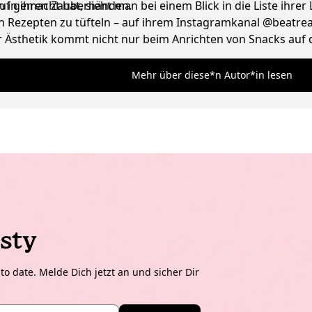
n in ihren Zauberhänden.
 gemacht hat, sieht man bei einem Blick in die Liste ihrer L
 Rezepten zu tüfteln – auf ihrem Instagramkanal @beatreaze
Ästhetik kommt nicht nur beim Anrichten von Snacks auf de
und liebt ausgefallene Vintage Lampen.
Mehr über diese*n Autor*in lesen
sty
o date. Melde Dich jetzt an und sicher Dir