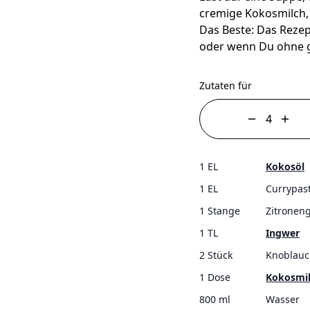
cremige Kokosmilch,
Das Beste: Das Rezep
oder wenn Du ohne g
Zutaten für
1 EL
Kokosöl
1 EL
Currypast
1 Stange
Zitronen
1 TL
Ingwer
2 Stück
Knoblauc
1 Dose
Kokosmi
800 ml
Wasser