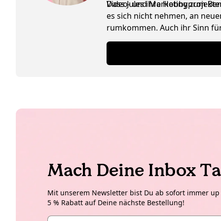
Video- und Marketingprojekte
Dass Jules ihre Hobby zum Beruf
es sich nicht nehmen, an neuen
rumkommen. Auch ihr Sinn für 
Schwäche für Interior Design 
Mach Deine Inbox Ta
Mit unserem Newsletter bist Du ab sofort immer up t
5 % Rabatt auf Deine nächste Bestellung!