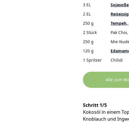
3 EL
Sojasoße
2 EL
Reisessig
250 g
Tempeh, 
2 Stück
Pak Choi,
250 g
Mie-Nude
120 g
Edamam
1 Spritzer
Chiliöl
Alle zum W
Schritt 1/5
Kokosöl in einem Top
Knoblauch und Ingwe