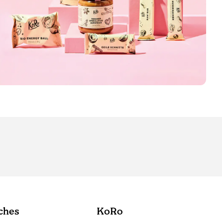
ches
KoRo