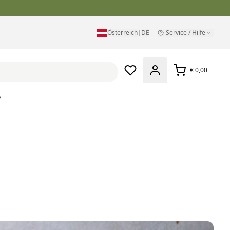
Österreich
|
DE
Service / Hilfe
€ 0,00
e