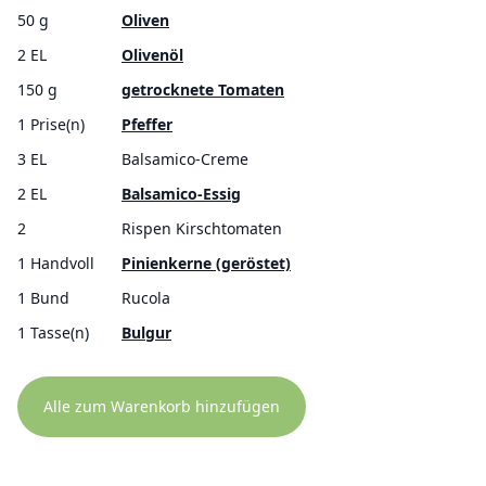
50 g
Oliven
2 EL
Olivenöl
150 g
getrocknete Tomaten
1 Prise(n)
Pfeffer
3 EL
Balsamico-Creme
2 EL
Balsamico-Essig
2
Rispen Kirschtomaten
1 Handvoll
Pinienkerne (geröstet)
1 Bund
Rucola
1 Tasse(n)
Bulgur
Alle zum Warenkorb hinzufügen