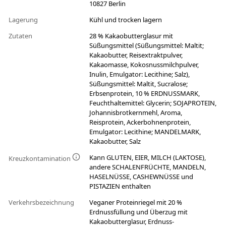
10827 Berlin
Lagerung
Kühl und trocken lagern
Zutaten
28 % Kakaobutterglasur mit
Süßungsmittel (Süßungsmittel: Maltit;
Kakaobutter, Reisextraktpulver,
Kakaomasse, Kokosnussmilchpulver,
Inulin, Emulgator: Lecithine; Salz),
Süßungsmittel: Maltit, Sucralose;
Erbsenprotein, 10 % ERDNUSSMARK,
Feuchthaltemittel: Glycerin; SOJAPROTEIN,
Johannisbrotkernmehl, Aroma,
Reisprotein, Ackerbohnenprotein,
Emulgator: Lecithine; MANDELMARK,
Kakaobutter, Salz
Kann GLUTEN, EIER, MILCH (LAKTOSE),
Kreuzkontamination
andere SCHALENFRÜCHTE, MANDELN,
HASELNÜSSE, CASHEWNÜSSE und
PISTAZIEN enthalten
Verkehrsbezeichnung
Veganer Proteinriegel mit 20 %
Erdnussfüllung und Überzug mit
Kakaobutterglasur, Erdnuss-