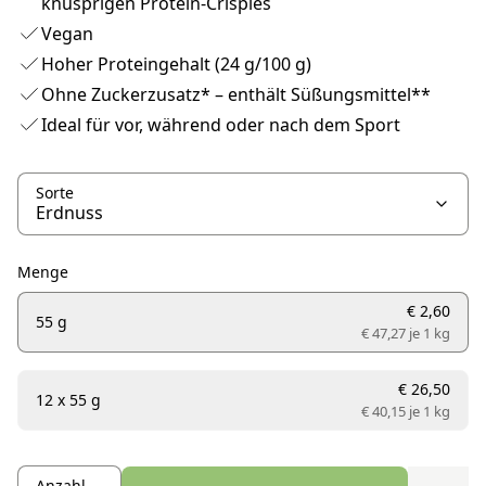
knusprigen Protein-Crispies
Vegan
Hoher Proteingehalt (24 g/100 g)
Ohne Zuckerzusatz* – enthält Süßungsmittel**
Ideal für vor, während oder nach dem Sport
Sorte
Menge
€ 2,60
55 g
€ 47,27 je
1 kg
€ 26,50
12 x 55 g
€ 40,15 je
1 kg
Anzahl