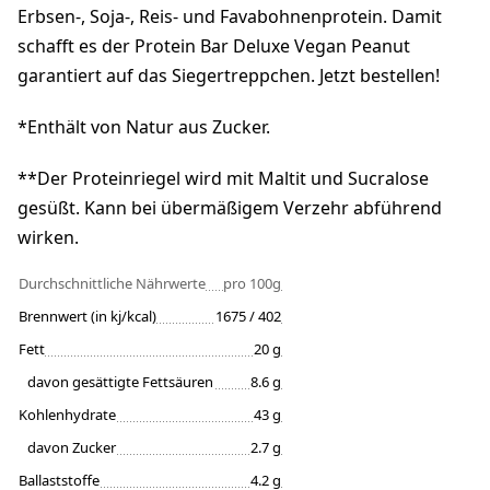
Erbsen-, Soja-, Reis- und Favabohnenprotein. Damit
schafft es der Protein Bar Deluxe Vegan Peanut
garantiert auf das Siegertreppchen. Jetzt bestellen!
*Enthält von Natur aus Zucker.
**Der Proteinriegel wird mit Maltit und Sucralose
gesüßt. Kann bei übermäßigem Verzehr abführend
wirken.
Durchschnittliche Nährwerte
pro 100g
Brennwert (in kj/kcal)
1675 / 402
Fett
20 g
davon gesättigte Fettsäuren
8.6 g
Kohlenhydrate
43 g
davon Zucker
2.7 g
Ballaststoffe
4.2 g