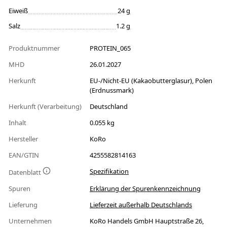
Eiweiß
24 g
Salz
1.2 g
Produktnummer
PROTEIN_065
MHD
26.01.2027
Herkunft
EU-/Nicht-EU (Kakaobutterglasur), Polen
(Erdnussmark)
Herkunft (Verarbeitung)
Deutschland
Inhalt
0.055 kg
Hersteller
KoRo
EAN/GTIN
4255582814163
Spezifikation
Datenblatt
Spuren
Erklärung der Spurenkennzeichnung
Lieferung
Lieferzeit außerhalb Deutschlands
Unternehmen
KoRo Handels GmbH Hauptstraße 26,