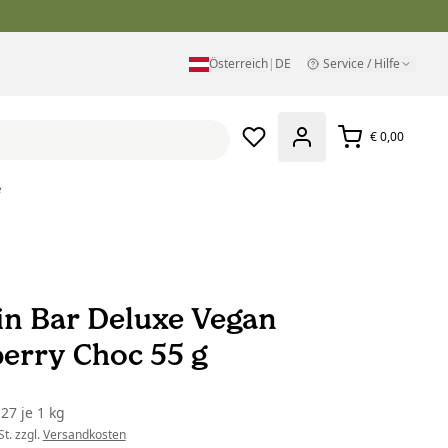
Österreich
|
DE
Service / Hilfe
€ 0,00
e
in Bar Deluxe Vegan
erry Choc 55 g
,27
je
1 kg
t. zzgl.
Versandkosten