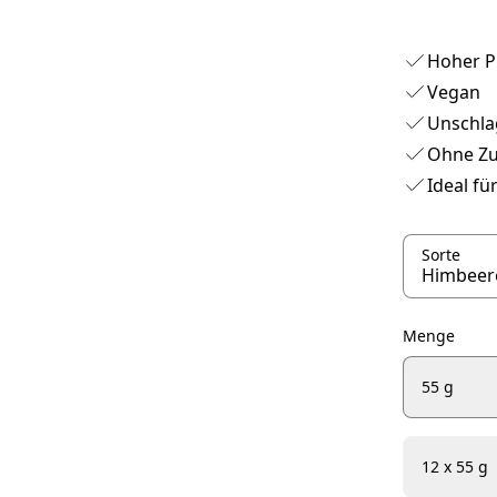
Hoher Pr
Vegan
Unschla
Ohne Zu
Ideal fü
Sorte
Menge
55 g
12 x 55 g