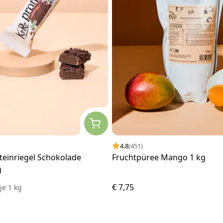
4.8
(451)
teinriegel Schokolade
Fruchtpüree Mango 1 kg
g
€ 7,75
7
je
1 kg