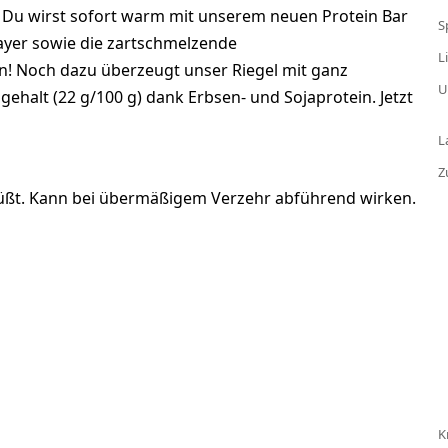
, Du wirst sofort warm mit unserem neuen Protein Bar
S
layer sowie die zartschmelzende
L
! Noch dazu überzeugt unser Riegel mit ganz
U
halt (22 g/100 g) dank Erbsen- und Sojaprotein. Jetzt
L
Z
esüßt. Kann bei übermäßigem Verzehr abführend wirken.
K