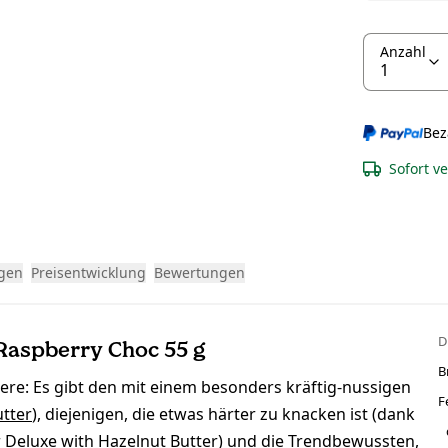
Anzahl
Bez
Sofort v
gen
Preisentwicklung
Bewertungen
D
 Raspberry Choc 55 g
B
re: Es gibt den mit einem besonders kräftig-nussigen
F
utter
), diejenigen, die etwas härter zu knacken ist (dank
r Deluxe with Hazelnut Butter
) und die Trendbewussten,