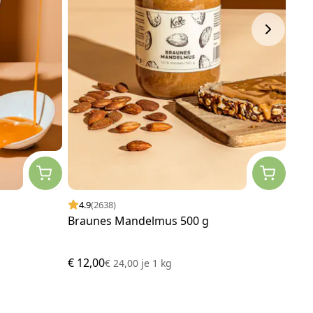
4.9
(2638)
4.
Braunes Mandelmus 500 g
Pro
€ 12,00
€ 2,
€ 24,00
je
1 kg