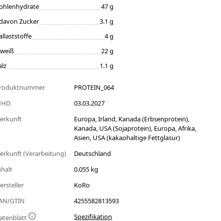
ohlenhydrate
47 g
davon Zucker
3.1 g
allaststoffe
4 g
iweiß
22 g
alz
1.1 g
roduktnummer
PROTEIN_064
MHD
03.03.2027
erkunft
Europa, Irland, Kanada (Erbsenprotein),
Kanada, USA (Sojaprotein), Europa, Afrika,
Asien, USA (kakaohaltige Fettglasur)
erkunft (Verarbeitung)
Deutschland
nhalt
0.055 kg
ersteller
KoRo
AN/GTIN
4255582813593
Spezifikation
atenblatt