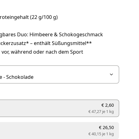
oteingehalt (22 g/100 g)
gbares Duo: Himbeere & Schokogeschmack
ckerzusatz* – enthält Süßungsmittel**
r vor, während oder nach dem Sport
€ 2,60
€ 47,27 je
1 kg
€ 26,50
€ 40,15 je
1 kg