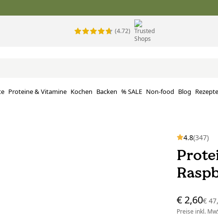
(4.72)
te
Proteine ​​& Vitamine
Kochen
Backen
% SALE
Non-food
Blog
Rezept
4.8
(347)
Prote
Raspb
€ 2,60
€ 47
Preise inkl. MwS