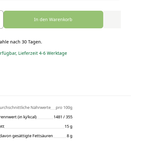
In den Warenkorb
ahle nach 30 Tagen.
erfügbar, Lieferzeit 4-6 Werktage
urchschnittliche Nährwerte
pro 100g
rennwert (in kj/kcal)
1481 / 355
ett
15 g
davon gesättigte Fettsäuren
8 g