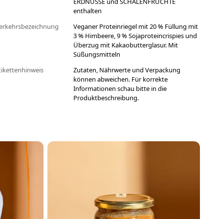
ERDNÜSSE und SCHALENFRÜCHTE
enthalten
erkehrsbezeichnung
Veganer Proteinriegel mit 20 % Füllung mit
3 % Himbeere, 9 % Sojaproteincrispies und
Überzug mit Kakaobutterglasur. Mit
Süßungsmitteln
tikettenhinweis
Zutaten, Nährwerte und Verpackung
können abweichen. Für korrekte
Informationen schau bitte in die
Produktbeschreibung.
H