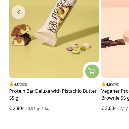
4.8
(235)
4.6
(679)
Protein Bar Deluxe with Pistachio Butter
Veganer Pro
55 g
Brownie 55 
€ 2,80
€ 2,60
€ 50,91
je
1 kg
€ 47,2