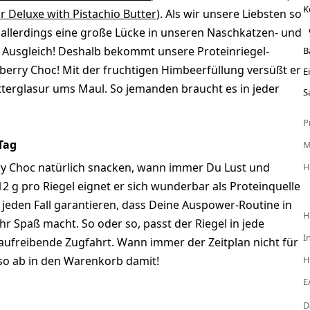
K
r Deluxe with Pistachio Butter
). Als wir unsere Liebsten so
e allerdings eine große Lücke in unseren Naschkatzen- und
e Ausgleich! Deshalb bekommt unsere Proteinriegel-
B
berry Choc! Mit der fruchtigen Himbeerfüllung versüßt er
E
terglasur ums Maul. So jemanden braucht es in jeder
S
P
Tag
y Choc natürlich snacken, wann immer Du Lust und
H
 g pro Riegel eignet er sich wunderbar als Proteinquelle
jeden Fall garantieren, dass Deine Auspower-Routine in
H
r Spaß macht. So oder so, passt der Riegel in jede
I
naufreibende Zugfahrt. Wann immer der Zeitplan nicht für
Also ab in den Warenkorb damit!
H
E
D