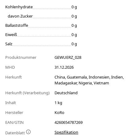
Kohlenhydrate
0 g
davon Zucker
0 g
Ballaststoffe
0 g
Eiweiß
0 g
Salz
0 g
Produktnummer
GEWUERZ_028
MHD
31.12.2026
Herkunft
China, Guatemala, Indonesien, Indien,
Madagaskar, Nigeria, Vietnam
Herkunft (Verarbeitung)
Deutschland
Inhalt
1 kg
Hersteller
KoRo
EAN/GTIN
4260654787269
Spezifikation
Datenblatt