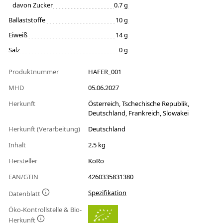
davon Zucker
0.7 g
Ballaststoffe
10 g
Eiweiß
14 g
Salz
0 g
Produktnummer
HAFER_001
MHD
05.06.2027
Herkunft
Österreich, Tschechische Republik,
Deutschland, Frankreich, Slowakei
Herkunft (Verarbeitung)
Deutschland
Inhalt
2.5 kg
Hersteller
KoRo
EAN/GTIN
4260335831380
Spezifikation
Datenblatt
Öko-Kontrollstelle & Bio-
Herkunft