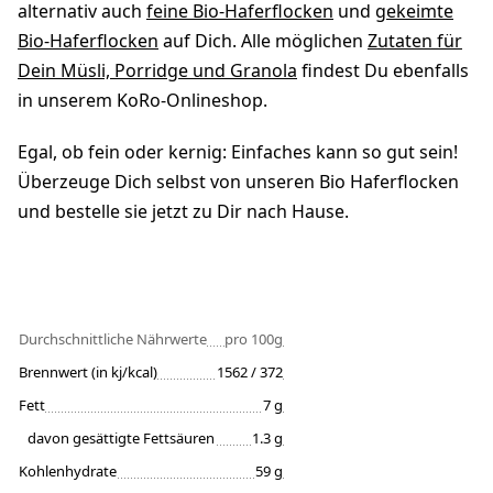
alternativ auch
feine Bio-Haferflocken
und
gekeimte
Bio-Haferflocken
auf Dich. Alle möglichen
Zutaten für
Dein Müsli, Porridge und Granola
findest Du ebenfalls
in unserem KoRo-Onlineshop.
Egal, ob fein oder kernig: Einfaches kann so gut sein!
Überzeuge Dich selbst von unseren Bio Haferflocken
und bestelle sie jetzt zu Dir nach Hause.
Durchschnittliche Nährwerte
pro 100g
Brennwert (in kj/kcal)
1562 / 372
Fett
7 g
davon gesättigte Fettsäuren
1.3 g
Kohlenhydrate
59 g