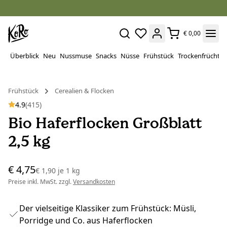
€ 0,00
Überblick
Neu
Nussmuse
Snacks
Nüsse
Frühstück
Trockenfrüchte
Frühstück
Cerealien & Flocken
4.9
(415)
Bio Haferflocken Großblatt
2,5 kg
€ 4,75
€ 1,90
je
1 kg
Preise inkl. MwSt. zzgl.
Versandkosten
Der vielseitige Klassiker zum Frühstück: Müsli,
Porridge und Co. aus Haferflocken