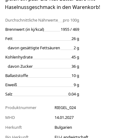
Haselnussgeschmack in den Warenkorb!
Durchschnittliche Nährwerte
pro 100g
Brennwert (in kj/kcal)
1955 / 469
Fett
26 g
davon gesättigte Fettsäuren
2 g
Kohlenhydrate
45 g
davon Zucker
36 g
Ballaststoffe
10 g
Eiweiß
9 g
Salz
0.04 g
Produktnummer
RIEGEL_024
MHD
14.01.2027
Herkunft
Bulgarien
Bio Herkunft
EU-Landwirtschaft