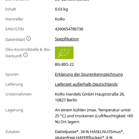
Inhalt
0.03 kg
Hersteller
KoRo
EAN/GTIN
4260654786736
Spezifikation
Datenblatt
Öko-Kontrollstelle & Bio-
Herkunft
BG-BIO-22
Spuren
Erklärung der Spurenkennzeichnung
Lieferung
Lieferzeit außerhalb Deutschlands
Unternehmen
KoRo Handels GmbH Hauptstraße 26,
10827 Berlin
Lagerung
An einem kühlen (max. Temperatur unter
25 °C) und trockenen (Luftfeuchtigkeit <65
%) Ort lagern
Zutaten
Dattelpaste*, 34 % HASELNUSSmus*,
glutenfreie HAFERflocken*, 6 %