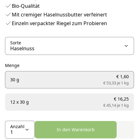
Bio-Qualität
Mit cremiger Haselnussbutter verfeinert
Einzeln verpackter Riegel zum Probieren
Sorte
Menge
€ 1,60
30 g
€ 53,33 je
1 kg
€ 16,25
12 x 30 g
€ 45,14 je
1 kg
Anzahl
In den Warenkorb