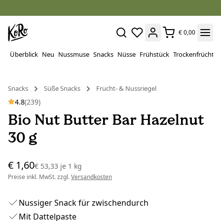
€ 0,00
Überblick
Neu
Nussmuse
Snacks
Nüsse
Frühstück
Trockenfrüchte
Snacks
Süße Snacks
Frucht- & Nussriegel
4.8
(239)
Bio Nut Butter Bar Hazelnut
30 g
€ 1,60
€ 53,33
je
1 kg
Preise inkl. MwSt. zzgl.
Versandkosten
Nussiger Snack für zwischendurch
Mit Dattelpaste