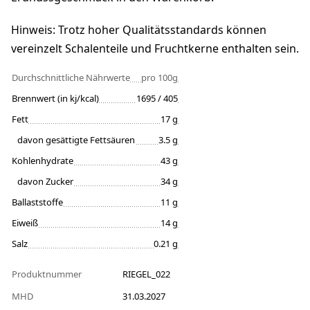
Hinweis: Trotz hoher Qualitätsstandards können
vereinzelt Schalenteile und Fruchtkerne enthalten sein.
Durchschnittliche Nährwerte
pro 100g
Brennwert (in kj/kcal)
1695 / 405
Fett
17 g
davon gesättigte Fettsäuren
3.5 g
Kohlenhydrate
43 g
davon Zucker
34 g
Ballaststoffe
11 g
Eiweiß
14 g
Salz
0.21 g
Produktnummer
RIEGEL_022
MHD
31.03.2027