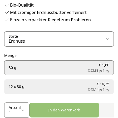
Bio-Qualität
Mit cremiger Erdnussbutter verfeinert
Einzeln verpackter Riegel zum Probieren
Sorte
Menge
€ 1,60
30 g
€ 53,33 je
1 kg
€ 16,25
12 x 30 g
€ 45,14 je
1 kg
Anzahl
In den Warenkorb