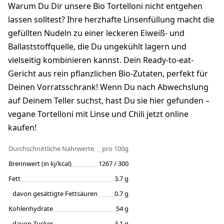
Warum Du Dir unsere Bio Tortelloni nicht entgehen
lassen solltest? Ihre herzhafte Linsenfüllung macht die
gefüllten Nudeln zu einer leckeren Eiweiß- und
Ballaststoffquelle, die Du ungekühlt lagern und
vielseitig kombinieren kannst. Dein Ready-to-eat-
Gericht aus rein pflanzlichen Bio-Zutaten, perfekt für
Deinen Vorratsschrank! Wenn Du nach Abwechslung
auf Deinem Teller suchst, hast Du sie hier gefunden –
vegane Tortelloni mit Linse und Chili jetzt online
kaufen!
Durchschnittliche Nährwerte
pro 100g
Brennwert (in kj/kcal)
1267 / 300
Fett
3.7 g
davon gesättigte Fettsäuren
0.7 g
Kohlenhydrate
54 g
davon Zucker
3.1 g