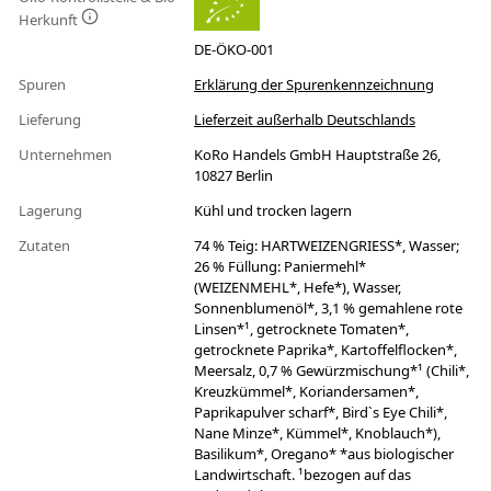
Herkunft
DE-ÖKO-001
Spuren
Erklärung der Spurenkennzeichnung
Lieferung
Lieferzeit außerhalb Deutschlands
Unternehmen
KoRo Handels GmbH Hauptstraße 26,
10827 Berlin
Lagerung
Kühl und trocken lagern
Zutaten
74 % Teig: HARTWEIZENGRIESS*, Wasser;
26 % Füllung: Paniermehl*
(WEIZENMEHL*, Hefe*), Wasser,
Sonnenblumenöl*, 3,1 % gemahlene rote
Linsen*¹, getrocknete Tomaten*,
getrocknete Paprika*, Kartoffelflocken*,
Meersalz, 0,7 % Gewürzmischung*¹ (Chili*,
Kreuzkümmel*, Koriandersamen*,
Paprikapulver scharf*, Bird`s Eye Chili*,
Nane Minze*, Kümmel*, Knoblauch*),
Basilikum*, Oregano* *aus biologischer
Landwirtschaft. ¹bezogen auf das