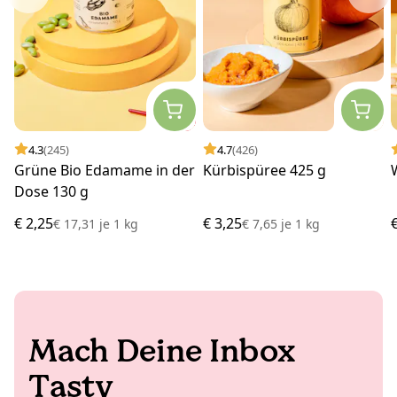
4.3
(245)
4.7
(426)
Grüne Bio Edamame in der
Kürbispüree 425 g
Dose 130 g
€ 2,25
€ 3,25
€ 17,31
je
1 kg
€ 7,65
je
1 kg
Mach Deine Inbox
Tasty