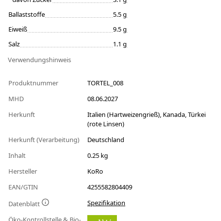
Ballaststoffe
5.5 g
Eiweiß
9.5 g
Salz
1.1 g
Verwendungshinweis
Produktnummer
TORTEL_008
MHD
08.06.2027
Herkunft
Italien (Hartweizengrieß), Kanada, Türkei
(rote Linsen)
Herkunft (Verarbeitung)
Deutschland
Inhalt
0.25 kg
Hersteller
KoRo
EAN/GTIN
4255582804409
Spezifikation
Datenblatt
Öko-Kontrollstelle & Bio-