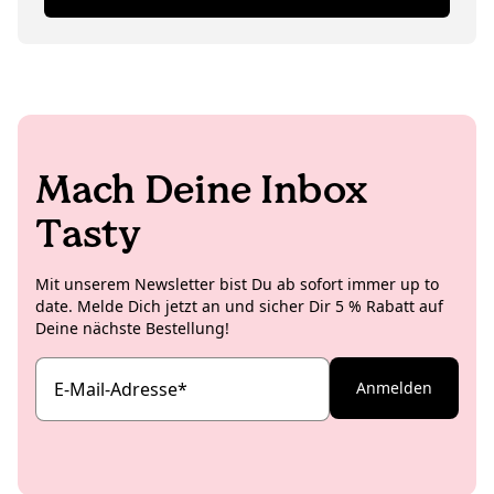
von Video- und Marketingprojekten in ihren
welche Köstlichkeiten dabei so rumkommen. Auch ihr
Zauberhänden.
Sinn für Ästhetik kommt nicht nur beim Anrichten von
Snacks auf dem Teller zum Einsatz. Jules hat auch eine
Schwäche für Interior Design und liebt ausgefallene
Vintage Lampen.
Mach Deine Inbox
Tasty
Mit unserem Newsletter bist Du ab sofort immer up to
date. Melde Dich jetzt an und sicher Dir 5 % Rabatt auf
Deine nächste Bestellung!
E-Mail-Adresse
*
Anmelden