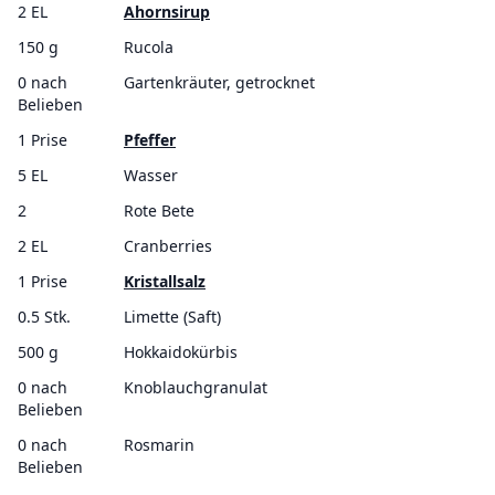
2 EL
Ahornsirup
150 g
Rucola
0 nach
Gartenkräuter, getrocknet
Belieben
1 Prise
Pfeffer
5 EL
Wasser
2
Rote Bete
2 EL
Cranberries
1 Prise
Kristallsalz
0.5 Stk.
Limette (Saft)
500 g
Hokkaidokürbis
0 nach
Knoblauchgranulat
Belieben
0 nach
Rosmarin
Belieben