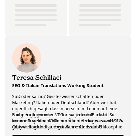
Teresa Schillaci
SEO & Italian Translations Working Student
Süß oder salzig? Geisteswissenschaften oder
Marketing? Italien oder Deutschland? Aber wer hat
eigentlich gesagt, dass man sich im Leben auf eine
Sache festlegen muss?! Teresa jedenfalls nicht. Sie
Neugierig geworden? Dann wirf einen Blick auf
kümmert sich bei KoRo um Übersetzungen sowie SEO-
unsere Projekte in Italien und entdecke, was es Neues
Copywriting und studiert währenddessen Philosophie.
gibt. Vielleicht ist ja sogar Deine Stadt dabei!
Ewige Unentschlossene oder echte Entdeckerin? Wir