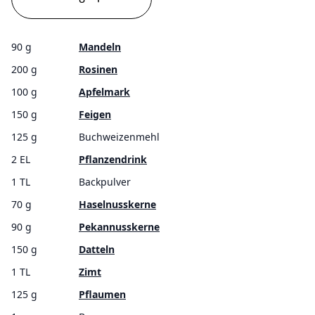
90 g
Mandeln
200 g
Rosinen
100 g
Apfelmark
150 g
Feigen
125 g
Buchweizenmehl
2 EL
Pflanzendrink
1 TL
Backpulver
70 g
Haselnusskerne
90 g
Pekannusskerne
150 g
Datteln
1 TL
Zimt
125 g
Pflaumen