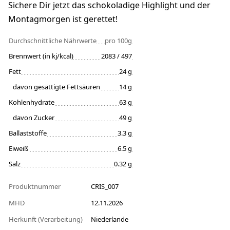
Sichere Dir jetzt das schokoladige Highlight und der
Montagmorgen ist gerettet!
Durchschnittliche Nährwerte
pro 100g
Brennwert (in kj/kcal)
2083 / 497
Fett
24 g
davon gesättigte Fettsäuren
14 g
Kohlenhydrate
63 g
davon Zucker
49 g
Ballaststoffe
3.3 g
Eiweiß
6.5 g
Salz
0.32 g
Produktnummer
CRIS_007
MHD
12.11.2026
Herkunft (Verarbeitung)
Niederlande