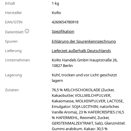
Inhalt
1 kg
Hersteller
KoRo
EAN/GTIN
4260654780918
Spezifikation
Datenblatt
Spuren
Erklärung der Spurenkennzeichnung
Lieferung
Lieferzeit außerhalb Deutschlands
Unternehmen
KoRo Handels GmbH Hauptstraße 26,
10827 Berlin
Lagerung
Kühl, trocken und vor Licht geschützt
lagern
Zutaten
76,5 % MILCHSCHOKOLADE (Zucker,
Kakaobutter, VOLLMILCHPULVER,
Kakaomasse, MOLKENPULVER, LACTOSE,
Emulgator: SOJA LECITHIN; natürliches
Vanille Aroma), 23 % HAFERCRISPIES (16,5
% HAFERMEHL, Reismehl, Zucker,
GERSTENMALZEXTRAKT, Salz), Glanzmittel:
Gummi arabikum. Kakao: 30,5 %