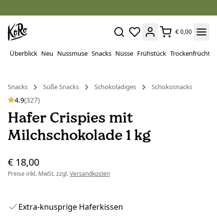
€ 0,00
Überblick
Neu
Nussmuse
Snacks
Nüsse
Frühstück
Trockenfrüchte
Snacks
Süße Snacks
Schokoladiges
Schokosnacks
4.9
(327)
Hafer Crispies mit
Milchschokolade 1 kg
€ 18,00
Preise inkl. MwSt. zzgl.
Versandkosten
Extra-knusprige Haferkissen