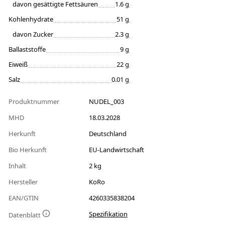
davon gesättigte Fettsäuren
1.6 g
Kohlenhydrate
51 g
davon Zucker
2.3 g
Ballaststoffe
9 g
Eiweiß
22 g
Salz
0.01 g
Produktnummer
NUDEL_003
MHD
18.03.2028
Herkunft
Deutschland
Bio Herkunft
EU-Landwirtschaft
Inhalt
2 kg
Hersteller
KoRo
EAN/GTIN
4260335838204
Spezifikation
Datenblatt