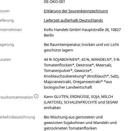
DE-ÖKO-001
puren
Erklärung der Spurenkennzeichnung
ieferung
Lieferzeit außerhalb Deutschlands
nternehmen
KoRo Handels GmbH Hauptstraße 26, 10827
Berlin
agerung
Bei Raumtemperatur, trocken und vor Licht
geschützt lagern
utaten
44 % SOJABOHNEN*, 43 %, MANDELN*, 5 %
Tomatenflocken*, Dextrose*, Meersalz,
Tomatenpulver*, Gewürze*,
Knoblauchzubereitung* (Knoblauch*, Salz),
Majoranextrakt, Oreganoextrakt* *aus
biologischer Landwirtschaft
Kann GLUTEN, ERDNÜSSE, SOJA, MILCH
reuzkontamination
(LAKTOSE), SCHALENFRÜCHTE und SESAM
enthalten
erkehrsbezeichnung
Bio Mischung aus gerösteten und
gewürzten Sojabohnen und Mandeln und
getrockneten Tomatenflocken