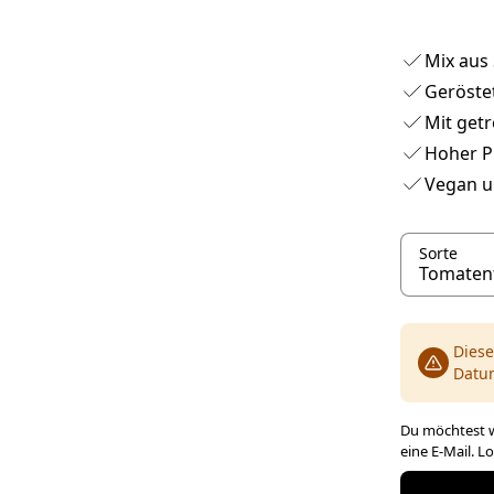
Mix aus
Geröste
Mit get
Hoher Pr
Vegan u
Sorte
Diese
Datu
Du möchtest w
eine E-Mail. L