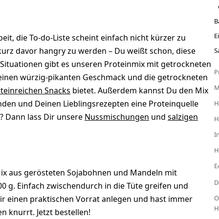
B
E
eit, die To-do-Liste scheint einfach nicht kürzer zu
urz davor hangry zu werden – Du weißt schon, diese
S
Situationen gibt es unseren Proteinmix mit getrockneten
P
einen würzig-pikanten Geschmack und die getrockneten
teinreichen Snacks
bietet. Außerdem kannst Du den Mix
nden und Deinen Lieblingsrezepten eine Proteinquelle
H
g? Dann lass Dir unsere
Nussmischungen
und
salzigen
H
I
H
E
 Mix aus gerösteten Sojabohnen und Mandeln mit
D
0 g. Einfach zwischendurch in die Tüte greifen und
ir einen praktischen Vorrat anlegen und hast immer
Ö
H
knurrt. Jetzt bestellen!