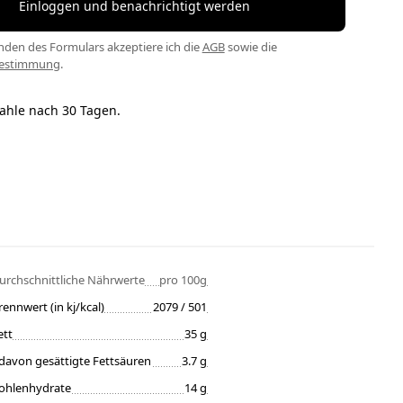
Einloggen und benachrichtigt werden
den des Formulars akzeptiere ich die
AGB
sowie die
bestimmung
.
ahle nach 30 Tagen.
urchschnittliche Nährwerte
pro 100g
rennwert (in kj/kcal)
2079 / 501
ett
35 g
davon gesättigte Fettsäuren
3.7 g
ohlenhydrate
14 g