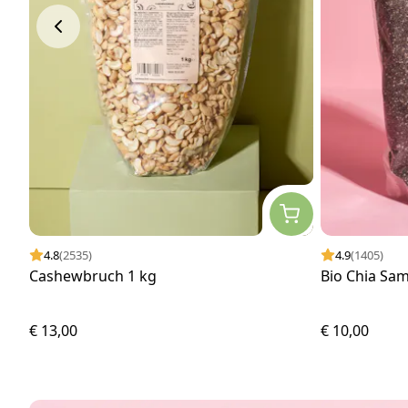
4.8
(2535)
4.9
(1405)
Cashewbruch 1 kg
Bio Chia Sa
€ 13,00
€ 10,00