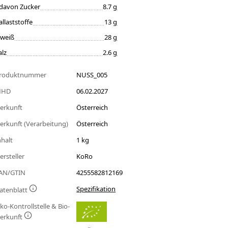
davon Zucker
8.7 g
allaststoffe
13 g
iweiß
28 g
alz
2.6 g
roduktnummer
NUSS_005
MHD
06.02.2027
erkunft
Österreich
erkunft (Verarbeitung)
Österreich
nhalt
1 kg
ersteller
KoRo
AN/GTIN
4255582812169
Spezifikation
atenblatt
ko-Kontrollstelle & Bio-
erkunft