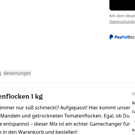
Mit dem Absen
Datenschutz
Bez
g
Bewertungen
D
enflocken 1 kg
B
cht immer nur süß schmeckt? Aufgepasst! Hier kommt unser
F
 Mandeln und getrockneten Tomatenflocken. Egal, ob Du
se entspannst – dieser Mix ist ein echter Gamechanger für
K
b in den Warenkorb und bestellen!