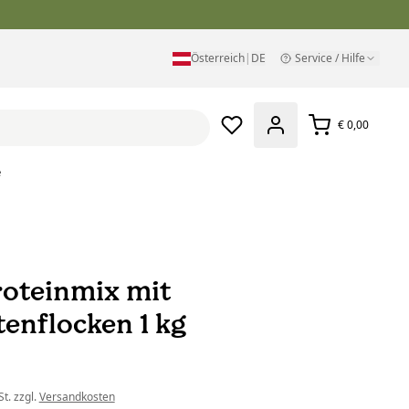
Österreich
|
DE
Service / Hilfe
€ 0,00
e
roteinmix mit
enflocken 1 kg
t. zzgl.
Versandkosten