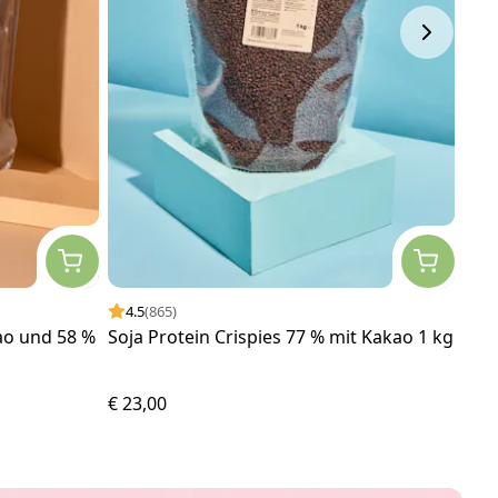
4.5
(865)
4.
kao und 58 %
Soja Protein Crispies 77 % mit Kakao 1 kg
Bio 
€ 23,00
€ 4,