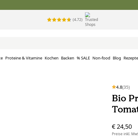
(4.72)
te
Proteine ​​& Vitamine
Kochen
Backen
% SALE
Non-food
Blog
Rezept
4.8
(35)
Bio P
Tomat
€ 24,50
Preise inkl. MwS