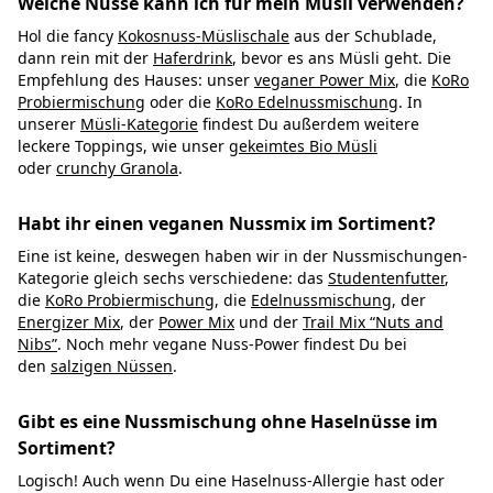
Welche Nüsse kann ich für mein Müsli verwenden?
Hol die fancy
Kokosnuss-Müslischale
aus der Schublade,
dann rein mit der
Haferdrink
, bevor es ans Müsli geht. Die
Empfehlung des Hauses: unser
veganer Power Mix
, die
KoRo
Probiermischung
oder die
KoRo Edelnussmischung
. In
unserer
Müsli-Kategorie
findest Du außerdem weitere
leckere Toppings, wie unser
gekeimtes Bio Müsli
oder
crunchy Granola
.
Habt ihr einen veganen Nussmix im Sortiment?
Eine ist keine, deswegen haben wir in der Nussmischungen-
Kategorie gleich sechs verschiedene: das
Studentenfutter
,
die
KoRo Probiermischung
, die
Edelnussmischung
, der
Energizer Mix
, der
Power Mix
und der
Trail Mix “Nuts and
Nibs”
. Noch mehr vegane Nuss-Power findest Du bei
den
salzigen Nüssen
.
Gibt es eine Nussmischung ohne Haselnüsse im
Sortiment?
Logisch! Auch wenn Du eine Haselnuss-Allergie hast oder