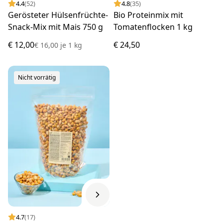
4.4
(52)
4.8
(35)
Gerösteter Hülsenfrüchte-
Bio Proteinmix mit
Snack-Mix mit Mais 750 g
Tomatenflocken 1 kg
€ 12,00
€ 24,50
€ 16,00
je
1 kg
Nicht vorrätig
4.7
(17)