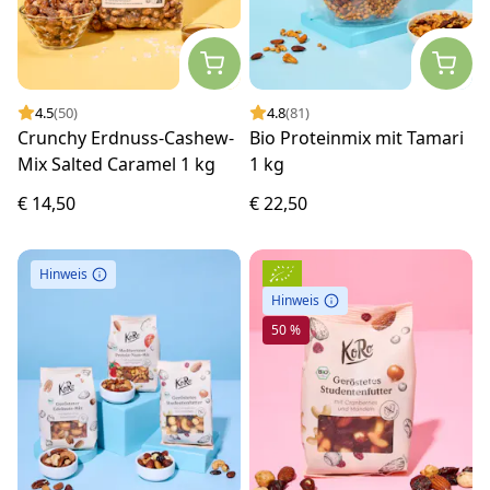
4.5
(50)
4.8
(81)
Crunchy Erdnuss-Cashew-
Bio Proteinmix mit Tamari
Mix Salted Caramel 1 kg
1 kg
€ 14,50
€ 22,50
Hinweis
Hinweis
50 %