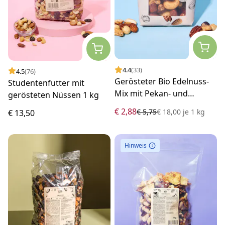
4.4
(33)
4.5
(76)
Gerösteter Bio Edelnuss-
Studentenfutter mit
Mix mit Pekan- und
gerösteten Nüssen 1 kg
Haselnüssen 160 g
€ 2,88
€ 5,75
€ 18,00
je
1 kg
€ 13,50
Hinweis