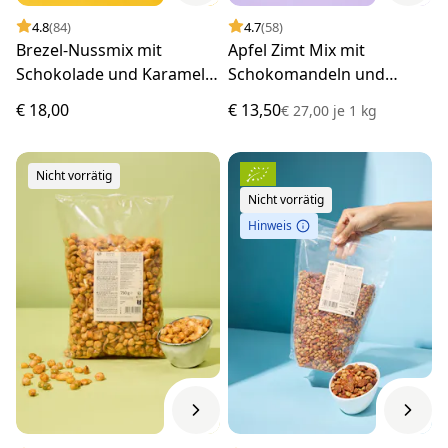
4.8
(84)
4.7
(58)
Brezel-Nussmix mit
Apfel Zimt Mix mit
Schokolade und Karamell
Schokomandeln und
1 kg
Pekannüssen 500 g
€ 18,00
€ 13,50
€ 27,00
je
1 kg
Nicht vorrätig
Nicht vorrätig
Hinweis