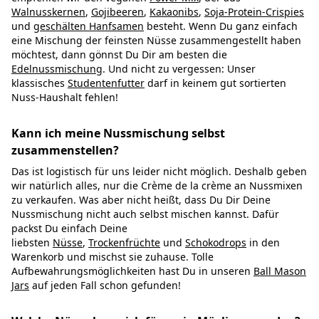
Walnusskernen
,
Gojibeeren
,
Kakaonibs
,
Soja-Protein-Crispies
und
geschälten Hanfsamen
besteht. Wenn Du ganz einfach
eine Mischung der feinsten Nüsse zusammengestellt haben
möchtest, dann gönnst Du Dir am besten die
Edelnussmischung
. Und nicht zu vergessen: Unser
klassisches
Studentenfutter
darf in keinem gut sortierten
Nuss-Haushalt fehlen!
Kann ich meine Nussmischung selbst
zusammenstellen?
Das ist logistisch für uns leider nicht möglich. Deshalb geben
wir natürlich alles, nur die Crème de la crème an Nussmixen
zu verkaufen. Was aber nicht heißt, dass Du Dir Deine
Nussmischung nicht auch selbst mischen kannst. Dafür
packst Du einfach Deine
liebsten
Nüsse
,
Trockenfrüchte
und
Schokodrops
in den
Warenkorb und mischst sie zuhause. Tolle
Aufbewahrungsmöglichkeiten hast Du in unseren
Ball Mason
Jars
auf jeden Fall schon gefunden!