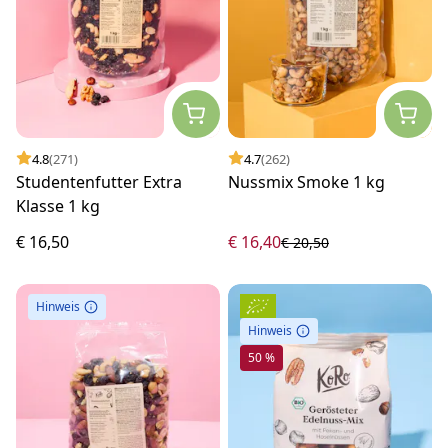
4.8
(271)
4.7
(262)
Studentenfutter Extra
Nussmix Smoke 1 kg
Klasse 1 kg
€ 16,50
€ 16,40
€ 20,50
Hinweis
Hinweis
50 %