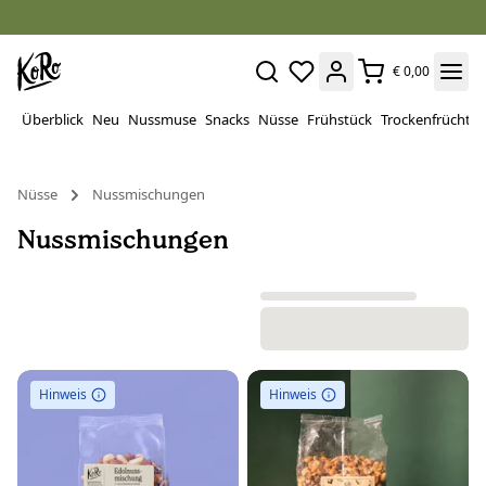
€ 0,00
Überblick
Neu
Nussmuse
Snacks
Nüsse
Frühstück
Trockenfrüchte
Nüsse
Nussmischungen
Nussmischungen
Hinweis
Hinweis