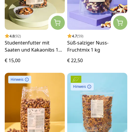
4.8
(92)
4.7
(59)
Studentenfutter mit
Süß-salziger Nuss-
Saaten und Kakaonibs 1
Fruchtmix 1 kg
kg
€ 15,00
€ 22,50
Hinweis
Hinweis