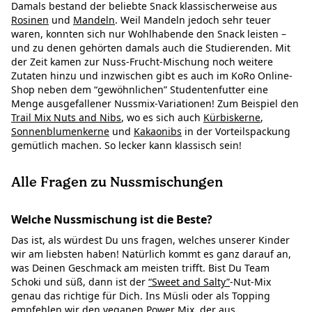
Damals bestand der beliebte Snack klassischerweise aus
Rosinen
und
Mandeln
. Weil Mandeln jedoch sehr teuer
waren, konnten sich nur Wohlhabende den Snack leisten –
und zu denen gehörten damals auch die Studierenden. Mit
der Zeit kamen zur Nuss-Frucht-Mischung noch weitere
Zutaten hinzu und inzwischen gibt es auch im KoRo Online-
Shop neben dem “gewöhnlichen” Studentenfutter eine
Menge ausgefallener Nussmix-Variationen! Zum Beispiel den
Trail Mix Nuts and Nibs
, wo es sich auch
Kürbiskerne
,
Sonnenblumenkerne
und
Kakaonibs
in der Vorteilspackung
gemütlich machen. So lecker kann klassisch sein!
Alle Fragen zu Nussmischungen
Welche Nussmischung ist die Beste?
Das ist, als würdest Du uns fragen, welches unserer Kinder
wir am liebsten haben! Natürlich kommt es ganz darauf an,
was Deinen Geschmack am meisten trifft. Bist Du Team
Schoki und süß, dann ist der
“Sweet and Salty”
-Nut-Mix
genau das richtige für Dich. Ins Müsli oder als Topping
empfehlen wir den veganen
Power Mix
, der aus