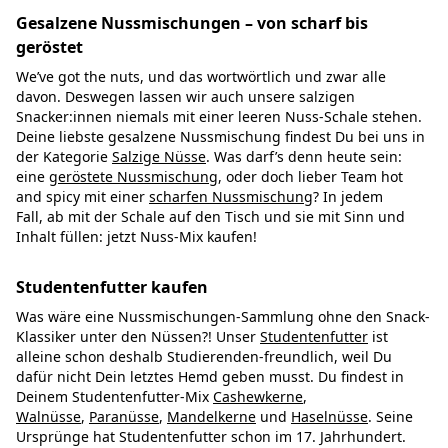
Gesalzene Nussmischungen – von scharf bis
geröstet
We’ve got the nuts, und das wortwörtlich und zwar alle
davon. Deswegen lassen wir auch unsere salzigen
Snacker:innen niemals mit einer leeren Nuss-Schale stehen.
Deine liebste gesalzene Nussmischung findest Du bei uns in
der Kategorie
Salzige Nüsse
. Was darf’s denn heute sein:
eine
geröstete Nussmischung
, oder doch lieber Team hot
and spicy mit einer
scharfen Nussmischung
? In jedem
Fall, ab mit der Schale auf den Tisch und sie mit Sinn und
Inhalt füllen: jetzt Nuss-Mix kaufen!
Studentenfutter kaufen
Was wäre eine Nussmischungen-Sammlung ohne den Snack-
Klassiker unter den Nüssen?! Unser
Studentenfutter
ist
alleine schon deshalb Studierenden-freundlich, weil Du
dafür nicht Dein letztes Hemd geben musst. Du findest in
Deinem Studentenfutter-Mix
Cashewkerne
,
Walnüsse
,
Paranüsse
,
Mandelkerne
und
Haselnüsse
. Seine
Ursprünge hat Studentenfutter schon im 17. Jahrhundert.