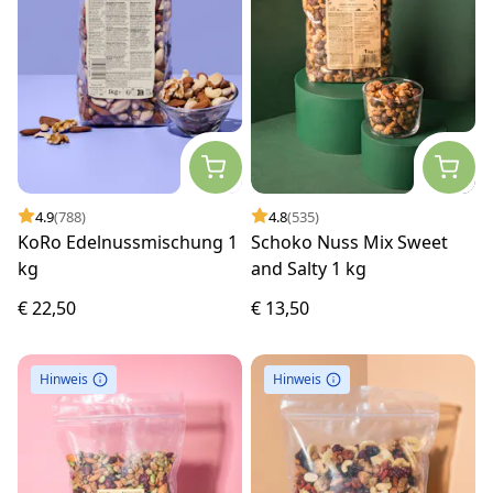
4.9
(788)
4.8
(535)
KoRo Edelnussmischung 1
Schoko Nuss Mix Sweet
kg
and Salty 1 kg
€ 22,50
€ 13,50
Hinweis
Hinweis