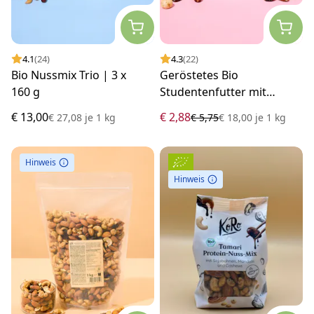
4.1
(24)
4.3
(22)
Bio Nussmix Trio | 3 x
Geröstetes Bio
160 g
Studentenfutter mit
Cranberrys und Mandeln
€ 13,00
€ 2,88
€ 27,08
je
1 kg
€ 5,75
€ 18,00
je
1 kg
160 g
Hinweis
Hinweis