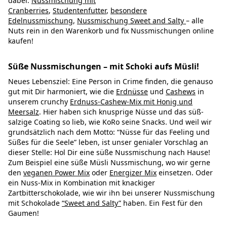
dabei:
Nussmischung mit
Cranberries
,
Studentenfutter
,
besondere
Edelnussmischung
,
Nussmischung Sweet and Salty
– alle
Nuts rein in den Warenkorb und fix Nussmischungen online
kaufen!
Süße Nussmischungen – mit Schoki aufs Müsli!
Neues Lebensziel: Eine Person in Crime finden, die genauso
gut mit Dir harmoniert, wie die
Erdnüsse
und
Cashews
in
unserem crunchy
Erdnuss-Cashew-Mix mit Honig und
Meersalz
. Hier haben sich knusprige Nüsse und das süß-
salzige Coating so lieb, wie KoRo seine Snacks. Und weil wir
grundsätzlich nach dem Motto: “Nüsse für das Feeling und
Süßes für die Seele” leben, ist unser genialer Vorschlag an
dieser Stelle: Hol Dir eine süße Nussmischung nach Hause!
Zum Beispiel eine süße Müsli Nussmischung, wo wir gerne
den
veganen Power Mix
oder
Energizer Mix
einsetzen. Oder
ein Nuss-Mix in Kombination mit knackiger
Zartbitterschokolade, wie wir ihn bei unserer Nussmischung
mit Schokolade
“Sweet and Salty”
haben. Ein Fest für den
Gaumen!