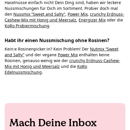
Haselnüsse einfach nicht Dein Ding sind, haben wir leckere
Nussmischungen für Dich im Sortiment. Probier doch mal
den
Nussmix “Sweet and Salty”
,
Power Mix
,
crunchy Erdnuss-
Cashew-Mix mit Honig und Meersalz
,
Energizer Mix
oder die
KoRo Probiermischung
.
Habt ihr einen Nussmischung ohne Rosinen?
Kein:e Rosinenpicker:in? Kein Problem! Der
Nutmix “Sweet
and Salty”
und der vegane
Power Mix
enthalten keine
Rosinen, genauso wenig wie der
crunchy Erdnuss-Cashew-
Mix mit Honig und Meersalz
und die
KoRo
Edelnussmischung
.
Mach Deine Inbox