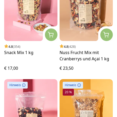
4.8
(354)
4.8
(428)
Snack Mix 1 kg
Nuss Frucht Mix mit
Cranberrys und Açai 1 kg
€ 17,00
€ 23,50
Hinweis
Hinweis
20 %