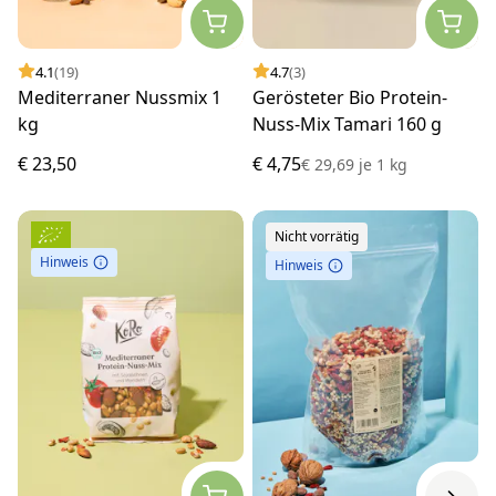
4.1
(19)
4.7
(3)
Mediterraner Nussmix 1
Gerösteter Bio Protein-
kg
Nuss-Mix Tamari 160 g
€ 23,50
€ 4,75
€ 29,69
je
1 kg
Nicht vorrätig
Hinweis
Hinweis