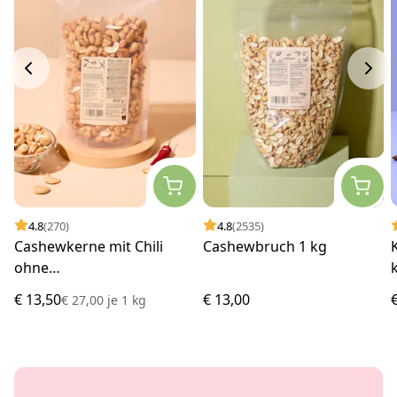
4.8
(270)
4.8
(2535)
Cashewkerne mit Chili
Cashewbruch 1 kg
ohne
Geschmacksverstärker
€ 13,50
€ 13,00
€ 27,00
je
1 kg
500 g