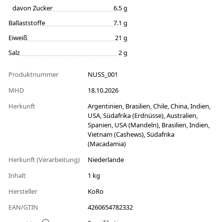
davon Zucker
6.5 g
Ballaststoffe
7.1 g
Eiweiß
21 g
Salz
2 g
Produktnummer
NUSS_001
MHD
18.10.2026
Herkunft
Argentinien, Brasilien, Chile, China, Indien,
USA, Südafrika (Erdnüsse), Australien,
Spanien, USA (Mandeln), Brasilien, Indien,
Vietnam (Cashews), Südafrika
(Macadamia)
Herkunft (Verarbeitung)
Niederlande
Inhalt
1 kg
Hersteller
KoRo
EAN/GTIN
4260654782332