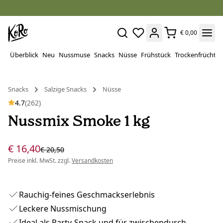
€ 0,00
Überblick
Neu
Nussmuse
Snacks
Nüsse
Frühstück
Trockenfrüchte
Snacks
Salzige Snacks
Nüsse
4.7
(262)
Nussmix Smoke 1 kg
€ 16,40
€ 20,50
Preise inkl. MwSt. zzgl.
Versandkosten
Rauchig-feines Geschmackserlebnis
Leckere Nussmischung
Ideal als Party-Snack und für zwischendurch