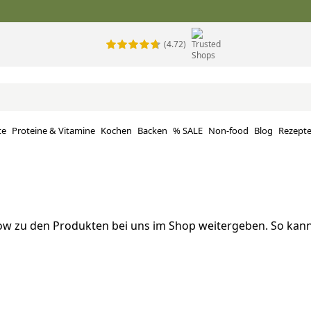
(4.72)
te
Proteine ​​& Vitamine
Kochen
Backen
% SALE
Non-food
Blog
Rezept
how zu den Produkten bei uns im Shop weitergeben. So k