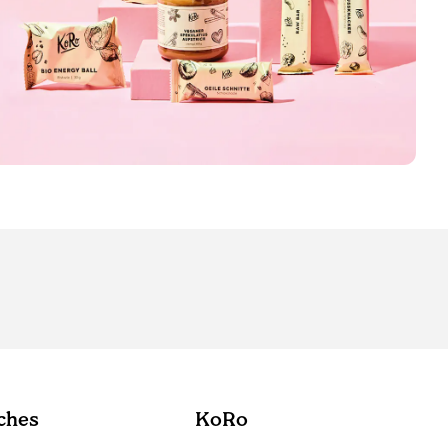
ches
KoRo