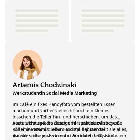
Artemis Chodzinski
Werkstudentin Social Media Marketing
Im Café ein fixes Handyfoto vom bestellten Essen
machen und vorher vielleicht noch ein kleines
bisschen die Teller hin- und herschieben, um das
beste Licht und die richtige Perspektive zu suchen?
Auch privat spielen Essen und Kunst ziemlich große
Für eine Person, die für Foodstyling und das
Rollen in Artemis’ Leben und am liebsten teilt sie alles,
Künstlerische im Essen und Anrichten lebt, ist das ein
was sie so begeistert und kreiert auch selbst auf