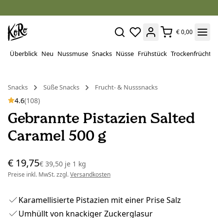
€ 0,00
Überblick
Neu
Nussmuse
Snacks
Nüsse
Frühstück
Trockenfrüchte
Snacks
Süße Snacks
Frucht- & Nusssnacks
4.6
(108)
Gebrannte Pistazien Salted
Caramel 500 g
€ 19,75
€ 39,50
je
1 kg
Preise inkl. MwSt. zzgl.
Versandkosten
Karamellisierte Pistazien mit einer Prise Salz
Umhüllt von knackiger Zuckerglasur