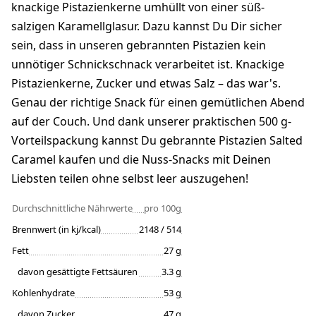
knackige Pistazienkerne umhüllt von einer süß-
salzigen Karamellglasur. Dazu kannst Du Dir sicher
sein, dass in unseren gebrannten Pistazien kein
unnötiger Schnickschnack verarbeitet ist. Knackige
Pistazienkerne, Zucker und etwas Salz – das war's.
Genau der richtige Snack für einen gemütlichen Abend
auf der Couch. Und dank unserer praktischen 500 g-
Vorteilspackung kannst Du gebrannte Pistazien Salted
Caramel kaufen und die Nuss-Snacks mit Deinen
Liebsten teilen ohne selbst leer auszugehen!
Durchschnittliche Nährwerte
pro 100g
Brennwert (in kj/kcal)
2148 / 514
Fett
27 g
davon gesättigte Fettsäuren
3.3 g
Kohlenhydrate
53 g
davon Zucker
47 g