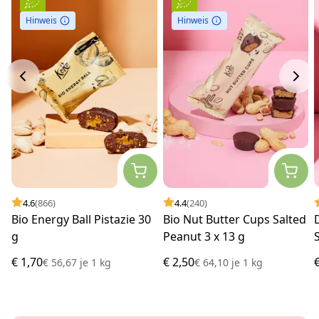
Hinweis
Hinweis
4.6
(866)
4.4
(240)
Bio Energy Ball Pistazie 30
Bio Nut Butter Cups Salted
g
Peanut 3 x 13 g
€ 1,70
€ 2,50
€ 56,67
je
1 kg
€ 64,10
je
1 kg