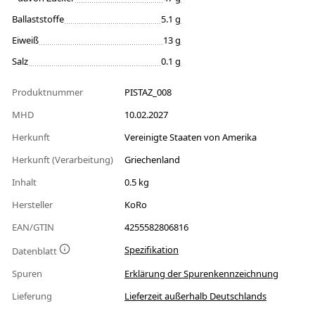
Ballaststoffe
5.1 g
Eiweiß
13 g
Salz
0.1 g
Produktnummer
PISTAZ_008
MHD
10.02.2027
Herkunft
Vereinigte Staaten von Amerika
Herkunft (Verarbeitung)
Griechenland
Inhalt
0.5 kg
Hersteller
KoRo
EAN/GTIN
4255582806816
Spezifikation
Datenblatt
Spuren
Erklärung der Spurenkennzeichnung
Lieferung
Lieferzeit außerhalb Deutschlands