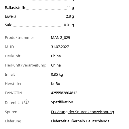
Ballaststoffe
11 g
Eiweiß
2.8 g
Salz
0.01 g
Produktnummer
MANG_029
MHD
31.07.2027
Herkunft
China
Herkunft (Verarbeitung)
China
Inhalt
0.35 kg
Hersteller
KoRo
EAN/GTIN
4255582804812
Spezifikation
Datenblatt
Spuren
Erklärung der Spurenkennzeichnung
Lieferung
Lieferzeit außerhalb Deutschlands