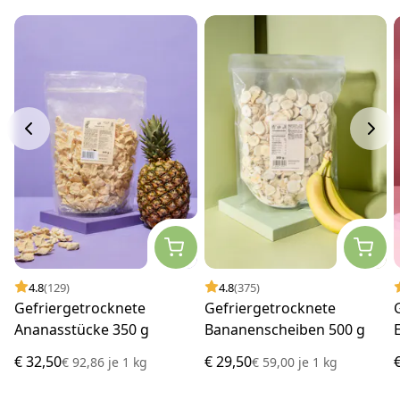
4.8
(129)
4.8
(375)
Gefriergetrocknete
Gefriergetrocknete
Ananasstücke 350 g
Bananenscheiben 500 g
€ 32,50
€ 29,50
€ 92,86
je
1 kg
€ 59,00
je
1 kg