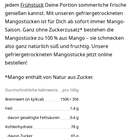
jedem
Frühstück
Deine Portion sommerliche Frische
genießen kannst. Mit unseren gefriergetrockneten
Mangostücken ist für Dich ab sofort immer Mango-
Saison. Ganz ohne Zuckerzusatz* bestehen die
Mangostücke zu 100 % aus Mango – sie schmecken
also ganz natürlich süß und fruchtig. Unsere
gefriergetrockneten Mangostücke jetzt online
bestellen!
*Mango enthält von Natur aus Zucker.
Durchschnittliche Nährwerte
pro 100g
Brennwert (in kj/kcal)
1506 / 356
Fett
1.4 g
davon gesättigte Fettsäuren
0.4 g
Kohlenhydrate
78 g
davon Zucker
65 g